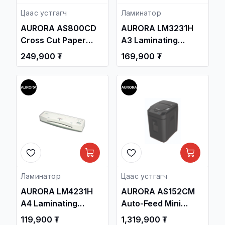
Цаас устгагч
Ламинатор
AURORA AS800CD
AURORA LM3231H
Cross Cut Paper
A3 Laminating
Shredder
Machine
249,900 ₮
169,900 ₮
Ламинатор
Цаас устгагч
AURORA LM4231H
AURORA AS152CM
A4 Laminating
Auto-Feed Mini
Machine
Cross Cut Paper
119,900 ₮
1,319,900 ₮