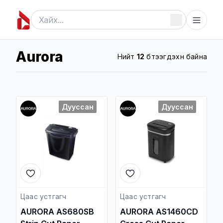
Aurora
Нийт
12
бүтээгдэхүүн байна
Дууссан
Дууссан
Цаас устгагч
Цаас устгагч
AURORA AS680SB
AURORA AS1460CD