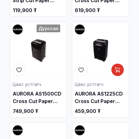
Strip Cut Paper
Cross Cut Paper
Shredder
Shredder
119,900 ₮
619,900 ₮
Дууссан
Цаас устгагч
Цаас устгагч
AURORA AS1500CD
AURORA AS1225CD
Cross Cut Paper
Cross Cut Paper
Shredder
Shredder
749,900 ₮
459,900 ₮