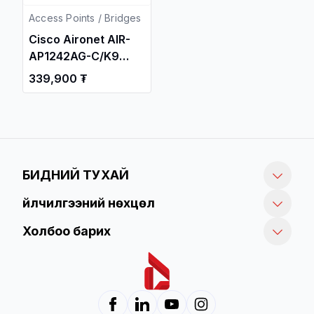
Access Points / Bridges
Cisco Aironet AIR-
AP1242AG-C/K9
802.11A/B/G Access
339,900 ₮
Point / Утасгүй
цацагч төхөөрөмж
, Сүлжээний
Төхөөрөмж /
БИДНИЙ ТУХАЙ
Үйлчилгээний нөхцөл
Холбоо барих