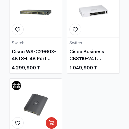
Switch
Switch
Cisco WS-C2960X-
Cisco Business
48TS-L 48 Port
CBS110-24T
Catalyst Switch /
Unmanaged Switch /
4,299,900 ₮
1,049,900 ₮
Свич салаалагч ,
Свич салаалагч ,
Сүлжээний
Сүлжээний
Төхөөрөмж /
Төхөөрөмж /