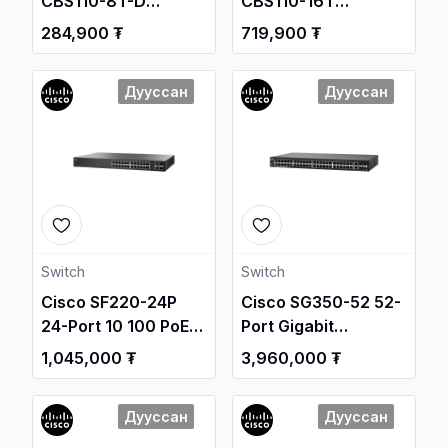
CBS110-8T-D
CBS110-16T
Unmanaged Switch /
Unmanaged Switch /
284,900 ₮
719,900 ₮
Свич салаалагч ,
Свич салаалагч ,
Сүлжээний
Сүлжээний
Дууссан
Дууссан
Төхөөрөмж /
Төхөөрөмж /
Switch
Switch
Cisco SF220-24P
Cisco SG350-52 52-
24-Port 10 100 PoE
Port Gigabit
Smart Plus Switch /
Managed Switch /
1,045,000 ₮
3,960,000 ₮
Свич салаалагч ,
Свич салаалагч ,
Сүлжээний
Сүлжээний
Дууссан
Дууссан
Төхөөрөмж /
Төхөөрөмж /