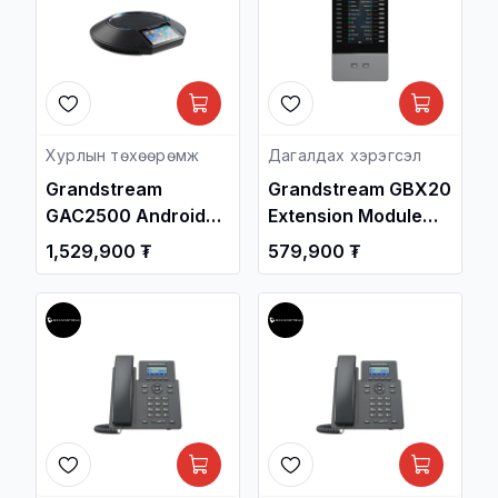
Хурлын төхөөрөмж
Дагалдах хэрэгсэл
Grandstream
Grandstream GBX20
GAC2500 Android
Extension Module
Enterprise
for GXV3350 &
1,529,900 ₮
579,900 ₮
Conference Phone /
GRP2615 / Дотуур
Видео Хурлын
Суурин утас /
Систем /