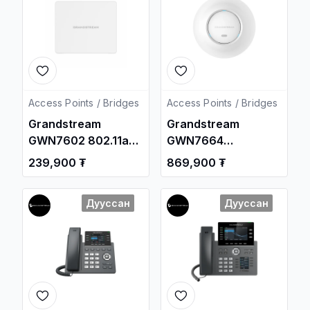
Төхөөрөмж /
Access Points / Bridges
Access Points / Bridges
Grandstream
Grandstream
GWN7602 802.11ac
GWN7664
2x2:2 Access Point
Enterprise 802.11ax
239,900 ₮
869,900 ₮
WiFi-6 4x4:4 Access
Point
Дууссан
Дууссан