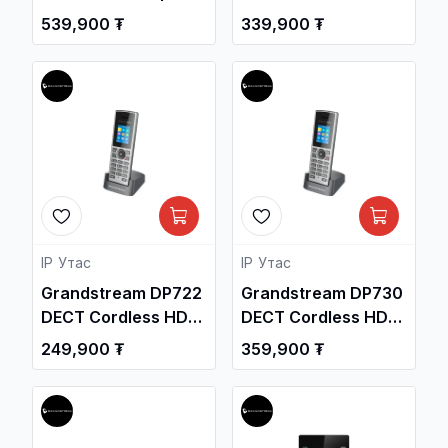
IP Phone / Дотуур
Enterprise 802.11ac
539,900 ₮
339,900 ₮
Суурин утас /
4x4:4 Access Point /
Утасгүй цацагч
төхөөрөмж ,
Сүлжээний
Төхөөрөмж /
IP Утас
IP Утас
Grandstream DP722
Grandstream DP730
DECT Cordless HD
DECT Cordless HD
Handset / Дотуур
Handset / Дотуур
249,900 ₮
359,900 ₮
Суурин утас /
Суурин утас /