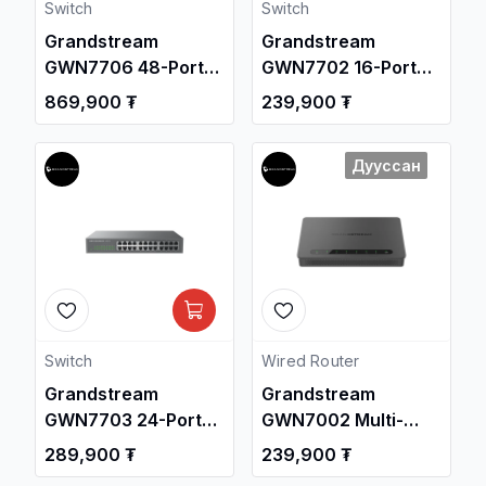
Switch
Switch
Grandstream
Grandstream
GWN7706 48-Port
GWN7702 16-Port
Gigabit Unmanaged
Gigabit Unmanaged
869,900 ₮
239,900 ₮
Network Switch /
Network Switch /
Свич салаалагч ,
Свич салаалагч ,
Дууссан
Сүлжээний
Сүлжээний
Төхөөрөмж /
Төхөөрөмж /
Switch
Wired Router
Grandstream
Grandstream
GWN7703 24-Port
GWN7002 Multi-
Gigabit Unmanaged
WAN Gigabit SFP
289,900 ₮
239,900 ₮
Network Switch /
VPN Router / Свич