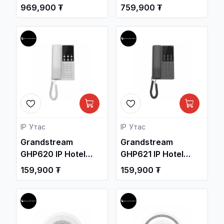
Gigabit L2+
Gigabit L2+
969,900 ₮
759,900 ₮
Managed PoE
Managed Network
Network Switch /
Switch / Свич
Свич салаалагч ,
салаалагч ,
Сүлжээний
Сүлжээний
Төхөөрөмж /
Төхөөрөмж /
IP Утас
IP Утас
Grandstream
Grandstream
GHP620 IP Hotel
GHP621 IP Hotel
Phone, White /
Phone, Black /
159,900 ₮
159,900 ₮
Дотуур Суурин
Дотуур Суурин
утас /
утас /