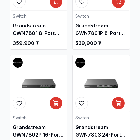
Switch
Switch
Grandstream
Grandstream
GWN7801 8-Port
GWN7801P 8-Port
Gigabit L2+
Gigabit L2+
359,900 ₮
539,900 ₮
Managed Network
Managed PoE
Switch / Свич
Network Switch /
салаалагч ,
Свич салаалагч ,
Сүлжээний
Сүлжээний
Төхөөрөмж /
Төхөөрөмж /
Switch
Switch
Grandstream
Grandstream
GWN7802P 16-Port
GWN7803 24-Port