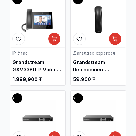
IP Утас
Дагалдах хэрэгсэл
Grandstream
Grandstream
GXV3380 IP Video
Replacement
Phone with Android /
Handset for 21xx
1,899,900 ₮
59,900 ₮
Дотуур Суурин
Phones
утас /