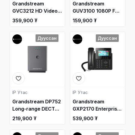
Grandstream
Grandstream
GVC3212 HD Video
GUV3100 1080P FHD
Conferencing
USB Webcam / Веб
359,900 ₮
159,900 ₮
Endpoint / Веб
камер /
камер /
Дууссан
Дууссан
IP Утас
IP Утас
Grandstream DP752
Grandstream
Long-range DECT
GXP2170 Enterprise
VoIP Base Station /
IP Phone / Дотуур
219,900 ₮
539,900 ₮
Дотуур Суурин
Суурин утас /
утас /