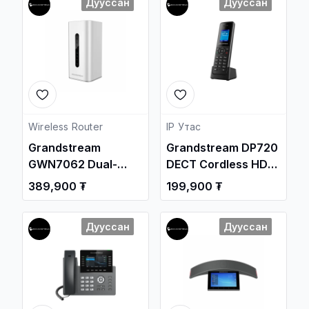
Дууссан
Дууссан
Wireless Router
IP Утас
Grandstream
Grandstream DP720
GWN7062 Dual-
DECT Cordless HD
WAN, 802.11ax 2x2:2
Handset / Суурин
389,900 ₮
199,900 ₮
MU-MIMO Wi-Fi,
утас /
Gigabit VPN Router /
Дууссан
Дууссан
Свич салаалагч ,
Сүлжээний
Төхөөрөмж /