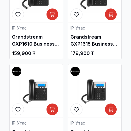
IP Утас
IP Утас
Grandstream
Grandstream
GXP1610 Business
GXP1615 Business
HD IP Phone /
HD IP Phone with
159,900 ₮
179,900 ₮
Дотуур Суурин
POE / Дотуур
утас /
Суурин утас /
IP Утас
IP Утас