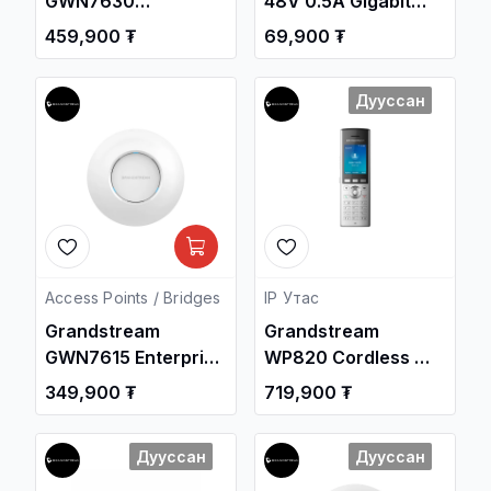
GWN7630
48V 0.5A Gigabit
Enterprise 802.11ac
POE Injector
459,900 ₮
69,900 ₮
Wave2 4x4:4
Access Point /
Дууссан
Утасгүй цацагч
төхөөрөмж ,
Сүлжээний
Төхөөрөмж /
Access Points / Bridges
IP Утас
Grandstream
Grandstream
GWN7615 Enterprise
WP820 Cordless Wi-
802.11ac 3x3:3
Fi IP Phone
349,900 ₮
719,900 ₮
Access Point /
Утасгүй цацагч
Дууссан
Дууссан
төхөөрөмж ,
Сүлжээний