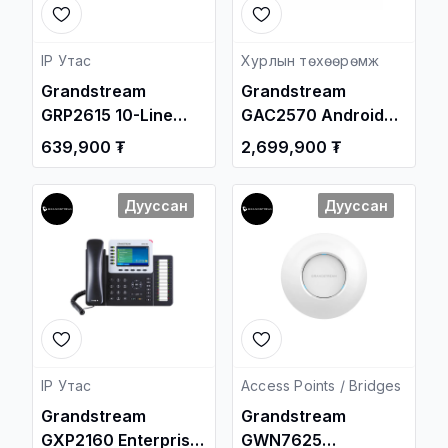
IP Утас
Хурлын төхөөрөмж
Grandstream
Grandstream
GRP2615 10-Line
GAC2570 Android
Professional
Enterprise
639,900 ₮
2,699,900 ₮
Carrier-Grade IP
Conference Phone /
Phone / Дотуур
Видео Хурлын
Дууссан
Дууссан
Суурин утас /
Систем /
IP Утас
Access Points / Bridges
Grandstream
Grandstream
GXP2160 Enterprise
GWN7625