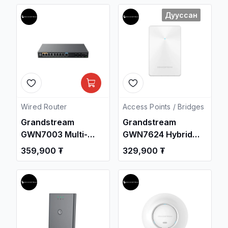
Свич салаалагч ,
салаалагч ,
Дууссан
Сүлжээний
Сүлжээний
Төхөөрөмж /
Төхөөрөмж /
Wired Router
Access Points / Bridges
Grandstream
Grandstream
GWN7003 Multi-
GWN7624 Hybrid
WAN Gigabit SFP
802.11ac Wave2 In-
359,900 ₮
329,900 ₮
VPN Router / Свич
Wall Access Point /
салаалагч ,
Утасгүй цацагч
Сүлжээний
төхөөрөмж ,
Төхөөрөмж /
Сүлжээний
Төхөөрөмж /