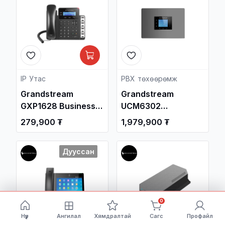
Сүлжээний
Төхөөрөмж /
IP Утас
PBX төхөөрөмж
Grandstream
Grandstream
GXP1628 Business
UCM6302
HD IP Phone /
2FXO/2FXS Ports
279,900 ₮
1,979,900 ₮
Дотуур Суурин
1000-User IP PBX
утас /
Дууссан
0
Нүүр
Ангилал
Хямдралтай
Сагс
Профайл