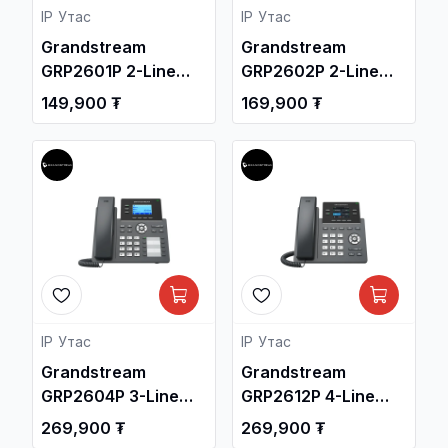
IP Утас
IP Утас
Grandstream
Grandstream
GRP2601P 2-Line
GRP2602P 2-Line
Essential IP Phone
Essential IP Phone
149,900 ₮
169,900 ₮
with POE / Дотуур
with POE / Дотуур
Суурин утас /
Суурин утас /
IP Утас
IP Утас
Grandstream
Grandstream
GRP2604P 3-Line
GRP2612P 4-Line
Essential IP Phone
Carrier-Grade IP
269,900 ₮
269,900 ₮
with POE / Дотуур
Phone with POE /