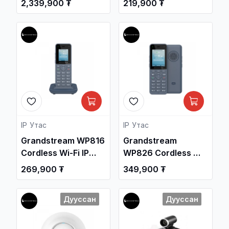
2,339,900 ₮
219,900 ₮
Managed PoE
Access Point /
Network Switch /
Утасгүй цацагч
Свич салаалагч ,
төхөөрөмж ,
Сүлжээний
Сүлжээний
Төхөөрөмж /
Төхөөрөмж /
IP Утас
IP Утас
Grandstream WP816
Grandstream
Cordless Wi-Fi IP
WP826 Cordless Wi-
Phone
Fi IP Phone
269,900 ₮
349,900 ₮
Дууссан
Дууссан