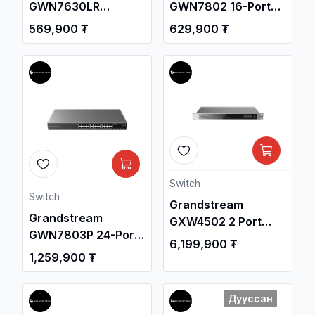
GWN7630LR
GWN7802 16-Port
Outdoor Long-Range
Gigabit L2+
569,900 ₮
629,900 ₮
802.11ac Wave 2 4x4
Managed Network
MU-MIMO Access
Switch / Свич
Point / Утасгүй
салаалагч ,
цацагч төхөөрөмж
Сүлжээний
, Сүлжээний
Төхөөрөмж /
Төхөөрөмж /
Switch
Switch
Grandstream
Grandstream
GXW4502 2 Port
GWN7803P 24-Port
E1/T1 Digital VoIP
6,199,900 ₮
Gigabit L2+
Gateway
1,259,900 ₮
Managed PoE
Network Switch /
Дууссан
Свич салаалагч ,