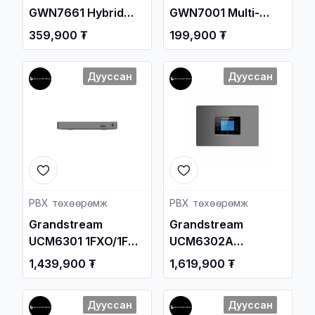
GWN7661 Hybrid
GWN7001 Multi-
802.11ax In-Wall
WAN Gigabit VPN
359,900 ₮
199,900 ₮
WiFi-6 Access Point
Router / Свич
/ Утасгүй цацагч
салаалагч ,
Дууссан
Дууссан
төхөөрөмж ,
Сүлжээний
Сүлжээний
Төхөөрөмж /
Төхөөрөмж /
PBX төхөөрөмж
PBX төхөөрөмж
Grandstream
Grandstream
UCM6301 1FXO/1FXS
UCM6302A
Ports 500-User IP
2FXO/2FXS Ports
1,439,900 ₮
1,619,900 ₮
PBX
500-User IP PBX
(Audio Only)
Дууссан
Дууссан