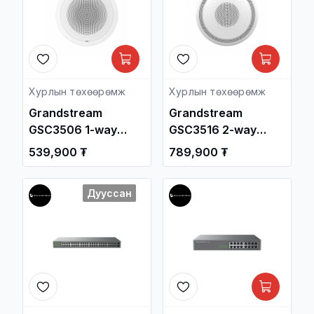
Хурлын төхөөрөмж
Хурлын төхөөрөмж
Grandstream
Grandstream
GSC3506 1-way
GSC3516 2-way
Public Address SIP
SIP/Multicast Talk-
539,900 ₮
789,900 ₮
Speaker / Зарлан
Back Speaker /
Мэдээлэх /
Зарлан Мэдээлэх /
Дууссан