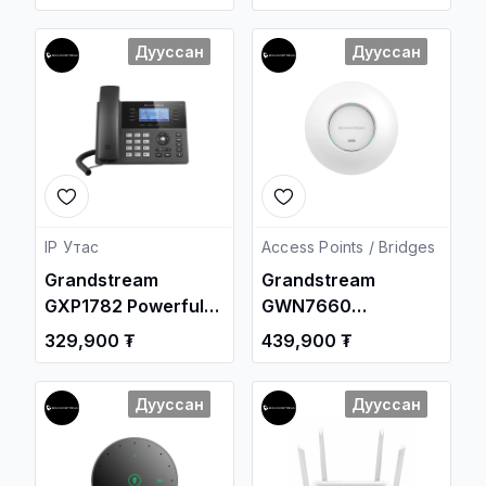
Дотуур Суурин
Суурин утас /
утас /
Дууссан
Дууссан
IP Утас
Access Points / Bridges
Grandstream
Grandstream
GXP1782 Powerful
GWN7660
Mid-range HD IP
Enterprise 802.11ax
329,900 ₮
439,900 ₮
Phone
WiFi-6 2x2:2 Access
Point
Дууссан
Дууссан