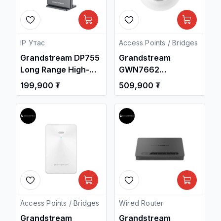
IP Утас
Access Points / Bridges
Grandstream DP755
Grandstream
Long Range High-
GWN7662
Performance DECT
Enterprise 802.11ax
199,900 ₮
509,900 ₮
VoIP Base Station /
WiFi-6 4x4:4 Access
Дотуур Суурин
Point / Утасгүй
утас /
цацагч төхөөрөмж
, Сүлжээний
Төхөөрөмж /
Access Points / Bridges
Wired Router
Grandstream
Grandstream