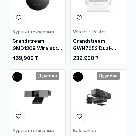
Хурлын төхөөрөмж
Wireless Router
Grandstream
Grandstream
GMD1208 Wireless
GWN7052 Dual-
Cordless
Band 802.11ac,
469,900 ₮
239,900 ₮
Microphone /
2x2:2 MU-MIMO Wi-
Дотуур Суурин
Fi Router
Дууссан
Дууссан
утас /
Хурлын төхөөрөмж
Веб камер