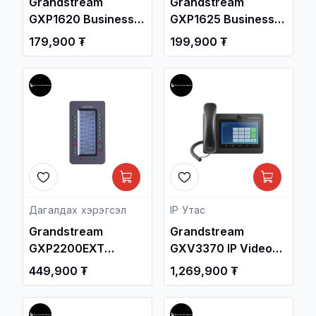
Grandstream
Grandstream
GXP1620 Business
GXP1625 Business
HD IP Phone /
HD IP Phone with PoE
179,900 ₮
199,900 ₮
Дотуур Суурин
/ Дотуур Суурин
утас /
утас /
Дагалдах хэрэгсэл
IP Утас
Grandstream
Grandstream
GXP2200EXT
GXV3370 IP Video
Extension Module /
Phone with Android /
449,900 ₮
1,269,900 ₮
Дотуур Суурин
Дотуур Суурин
утас /
утас /