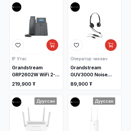
утас /
IP Утас
Оператор чихэвч
Grandstream
Grandstream
GRP2602W WiFi 2-
GUV3000 Noise
Line Essential IP
Cancelling Call
219,900 ₮
89,900 ₮
Phone / Дотуур
Center USB HD
Суурин утас /
Headset / Чихэвч /
Дууссан
Дууссан