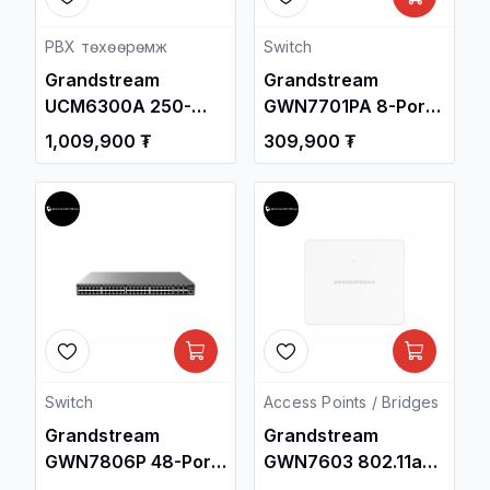
PBX төхөөрөмж
Switch
Grandstream
Grandstream
UCM6300A 250-
GWN7701PA 8-Port
User IP PBX (Audio
Gigabit Unmanaged
1,009,900 ₮
309,900 ₮
Only)
POE Network Switch
/ Свич салаалагч ,
Сүлжээний
Төхөөрөмж /
Switch
Access Points / Bridges
Grandstream
Grandstream
GWN7806P 48-Port
GWN7603 802.11ac
Gigabit L2+
Wave 2 2x2:2