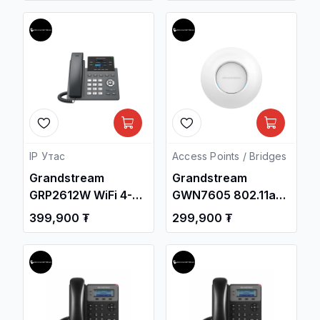
Суурин утас /
Дотуур Суурин
утас /
IP Утас
Access Points / Bridges
Grandstream
Grandstream
GRP2612W WiFi 4-
GWN7605 802.11ac
Line Carrier-Grade
Wave 2 2x2:2
399,900 ₮
299,900 ₮
IP Phone / Дотуур
Access Point /
Суурин утас /
Утасгүй цацагч
төхөөрөмж ,
Сүлжээний
Төхөөрөмж /