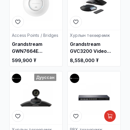
Access Points / Bridges
Хурлын төхөөрөмж
Grandstream
Grandstream
GWN7664E
GVC3200 Video
Enterprise 802.11ax
Conferencing
599,900 ₮
8,558,000 ₮
WiFi-6 4x4:4 Access
System / Видео
Point / Утасгүй
Хурлын Систем /
Дууссан
цацагч төхөөрөмж
, Сүлжээний
Төхөөрөмж /
Хурлын төхөөрөмж
PBX төхөөрөмж