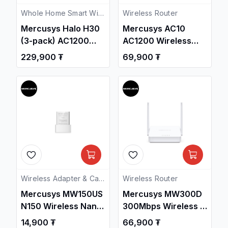
Whole Home Smart Wi-Fi
Wireless Router
Mercusys Halo H30
Mercusys AC10
(3-pack) AC1200
AC1200 Wireless
Whole Home Mesh
Dual Band Router /
229,900 ₮
69,900 ₮
Wi-Fi System
Свич салаалагч ,
Сүлжээний
Төхөөрөмж /
Wireless Adapter & Cards
Wireless Router
Mercusys MW150US
Mercusys MW300D
N150 Wireless Nano
300Mbps Wireless N
USB Adapter
ADSL2+ Modem
14,900 ₮
66,900 ₮