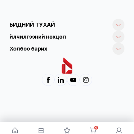
Төхөөрөмж /
БИДНИЙ ТУХАЙ
Үйлчилгээний нөхцөл
Холбоо барих
0