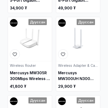
5-Port Gigabit
8-Port Gigabit
Desktop Switch /
Desktop Switch /
34,900 ₮
49,900 ₮
Свич салаалагч ,
Свич салаалагч ,
Сүлжээний
Сүлжээний
Дууссан
Дууссан
Төхөөрөмж /
Төхөөрөмж /
Wireless Router
Wireless Adapter & Cards
Mercusys MW305R
Mercusys
300Mbps Wireless N
MW300UH N300
Router / Свич
Wireless USB
41,800 ₮
29,900 ₮
салаалагч ,
Adapter
Сүлжээний
Дууссан
Дууссан
Төхөөрөмж /