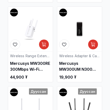
Router / Свич
салаалагч ,
Сүлжээний
Төхөөрөмж /
Wireless Range Extender
Wireless Adapter & Cards
Mercusys MW300RE
Mercusys
300Mbps Wi-Fi
MW300UM N300
Range Extender
Wireless Mini USB
44,900 ₮
19,900 ₮
Adapter
Дууссан
Дууссан