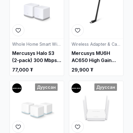
Whole Home Smart Wi-Fi
Wireless Adapter & Cards
Mercusys Halo S3
Mercusys MU6H
(2-pack) 300 Mbps
AC650 High Gain
Whole Home Mesh
Wireless Dual-Band
77,000 ₮
29,900 ₮
Wi-Fi System
USB Adapter
Дууссан
Дууссан