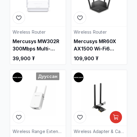
Wireless Router
Wireless Router
Mercusys MW302R
Mercusys MR60X
300Mbps Multi-
AX1500 Wi-Fi6
Mode Wireless N
Router / Свич
39,900 ₮
109,900 ₮
Router / Свич
салаалагч ,
салаалагч ,
Сүлжээний
Дууссан
Сүлжээний
Төхөөрөмж /
Төхөөрөмж /
Wireless Range Extender
Wireless Adapter & Cards