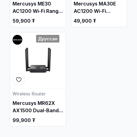
Mercusys ME30
Mercusys MA30E
AC1200 Wi-Fi Range
AC1200 Wi-Fi
Extender
Bluetooth PCIe
59,900 ₮
49,900 ₮
Adapter
Дууссан
Wireless Router
Mercusys MR62X
AX1500 Dual-Band
Wi-Fi6 Router / Свич
99,900 ₮
салаалагч ,
Сүлжээний