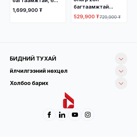
багтаамжтай, 6
багтаамжтай
төрлийн горимтой,
1,699,900 ₮
богино долгионы
тавилгад
529,900 ₮
729,900 ₮
зуух гриллтэй R-
суурилдаггүй аяга
28CN-K
таваг угаагч QW-
MB612-WH3
БИДНИЙ ТУХАЙ
Үйлчилгээний нөхцөл
Холбоо барих