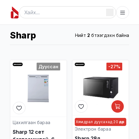
Sharp
Нийт
2
бүтээгдэхүүн байна
Дууссан
-27%
Хямдрал дуусахад 20 өдөр
Цахилгаан бараа
Электрон бараа
Sharp 12 сет
Sharp 28л