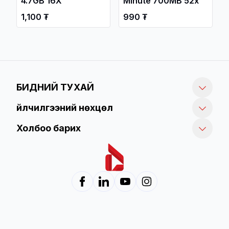
4.7GB 16X
Minute 700MB 52x
1,100 ₮
990 ₮
БИДНИЙ ТУХАЙ
Үйлчилгээний нөхцөл
Холбоо барих