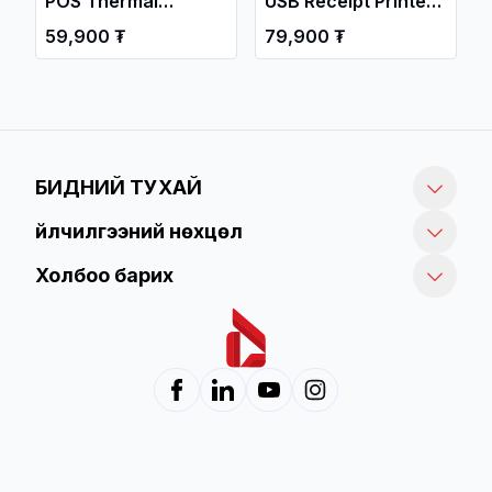
POS Thermal
USB Receipt Printer
Receipt Printer
58mm / Хэвлэгч ,
59,900 ₮
79,900 ₮
88mm / Хэвлэгч ,
Кассын Принтер /
Кассын Принтер /
БИДНИЙ ТУХАЙ
Үйлчилгээний нөхцөл
Холбоо барих