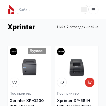
Xprinter
Нийт
2
бүтээгдэхүүн байна
Дууссан
Пос принтер
Пос принтер
Xprinter XP-Q200
Xprinter XP-58IIH