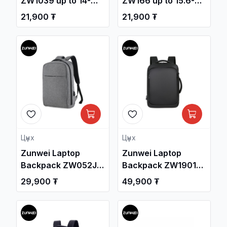
ZW1039 up to 14-
ZW166 up to 15.6-
inch / Зөөврийн
inch / Зөөврийн
21,900 ₮
21,900 ₮
Компьютерын Цүнх
Компьютерын Цүнх
/
/
Цүнх
Цүнх
Zunwei Laptop
Zunwei Laptop
Backpack ZW052J,
Backpack ZW1901
Grey / Зөөврийн
Black / Зөөврийн
29,900 ₮
49,900 ₮
Компьютерийн
Компьютерийн
Үүргэвч /
Үүргэвч /