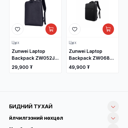
Цүнх
Цүнх
Zunwei Laptop
Zunwei Laptop
Backpack ZW052J,
Backpack ZW068
Black / Зөөврийн
up to 17-inch, Black /
29,900 ₮
49,900 ₮
Компьютерийн
Зөөврийн
Үүргэвч /
Компьютерийн
Үүргэвч /
БИДНИЙ ТУХАЙ
Үйлчилгээний нөхцөл