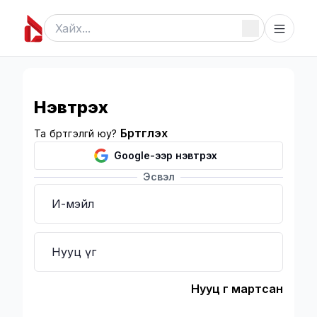
Нэвтрэх
Бүртгүүлэх
Та бүртгэлгүй юу?
Google-ээр нэвтрэх
Эсвэл
И-мэйл
Шаардлагатай
Нууц үг
Шаардлагатай
Нууц үг мартсан