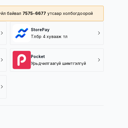
зүйл байвал
7575-6677
утсаар холбогдоорой
StorePay
Төлбөрөө 4 хувааж төл
Pocket
Урьдчилгаагүй шимтгэлгүй