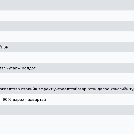
/HSP
дэг нугалж болдог
эглэлтээр гэрлийн эффект унтраалттайгаар бүтэн долоо хоногийн т
г 90% дарах чадвартай