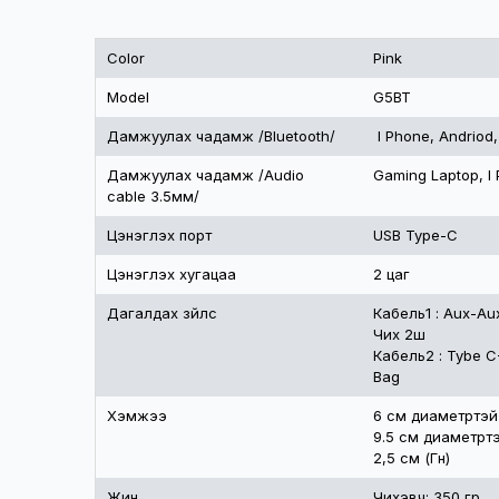
Техникийн үзүүлэлт
Color
Pink
Model
G5BT
Дамжуулах чадамж /Bluetooth/
I Phone, Andriod,
Дамжуулах чадамж /Audio
Gaming Laptop, I
cable 3.5мм/
Цэнэглэх порт
USB Type-C
Цэнэглэх хугацаа
2 цаг
Дагалдах зүйлс
Кабель1 : Aux-Au
Чих 2ш
Кабель2 : Tybe 
Bag
Хэмжээ
6 см диаметртэй
9.5 см диаметртэ
2,5 см (Гүн)
Жин
Чихэвч: 350 гр