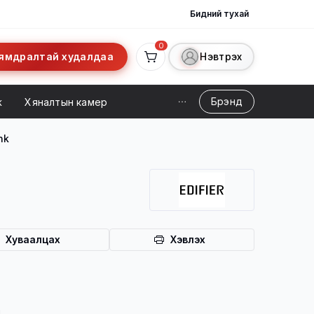
Бидний тухай
0
ямдралтай худалдаа
Нэвтрэх
Брэнд
ж
Хяналтын камер
nk
Хуваалцах
Хэвлэх
а