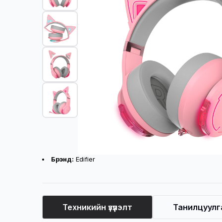
Бүтээгдэхүүний үндсэн үзүүлэлт
Брэнд:
Edifier
Техникийн үзүүлэлт
Танилцуулг