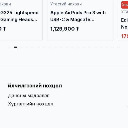
ихэвч
Хямдрал дуусахад 23 өдөр
Хям
Утасгүй чихэвч
Ута
rPods Pro 3 with
 Magsafe
Edifier W830NB Active
Ed
 /MFHP4/
Noise Cancelling
No
00 ₮
Bluetooth Headphones,
Bl
179,900 ₮
17
189,900 ₮
Sand White / Чихэвч /
Gra
Үйлчилгээний нөхцөл
Дансны мэдээлэл
Хүргэлтийн нөхцөл