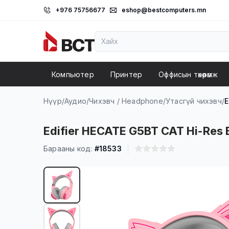
+976 75756677
eshop@bestcomputers.mn
Компьютер
Принтер
Оффисын төхөөрөмж
Нүүр
/
Аудио
/
Чихэвч / Headphone
/
Утасгүй чихэвч
/
E
Edifier HECATE G5BT CAT Hi-Res 
Барааны код:
#18533