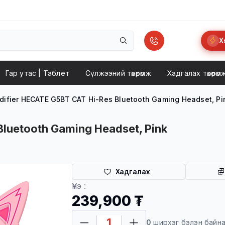
Х
Гар утас | Taблет
Сүлжээний төхөөрөмж
Хадгалах төхөөрөм
difier HECATE G5BT CAT Hi-Res Bluetooth Gaming Headset, Pi
Bluetooth Gaming Headset, Pink
Хадгалах
Үнэ :
239,900 ₮
0
ширхэг бэлэн байн