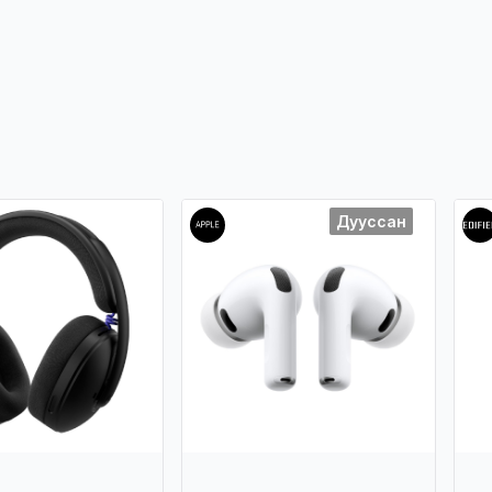
Дууссан
-5%