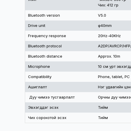
Чих: 412 гр
Bluetooth version
V5.0
Drive unit
φ40mm
Frequency response
20Hz-40KHz
Bluetooth protocol
A2DP/AVRCP/HFP
Bluetooth distance
Approx. 10m
Microphone
10 см урт эвхэгд
Compatibility
Phone, tablet, PC
Ашиглалт
Нэг удаагийн цэн
Дуу чимээ тусгаарлалт
Орчны дуу чимээ
Эвхэгддэг эсэх
Тийм
Чих соронзтой эсэх
Тийм