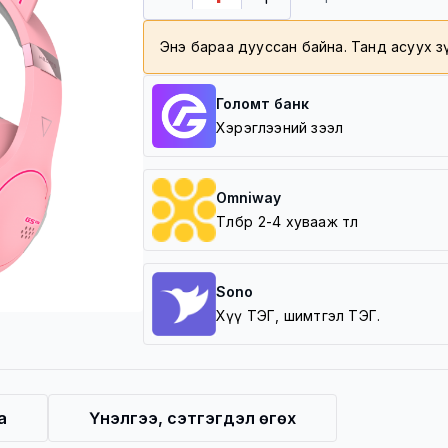
Энэ бараа дууссан байна. Танд асуух 
Голомт банк
Хэрэглээний зээл
Omniway
Төлбөрөө 2-4 хувааж төл
Sono
Хүү ТЭГ, шимтгэл ТЭГ.
а
Үнэлгээ, сэтгэгдэл өгөх