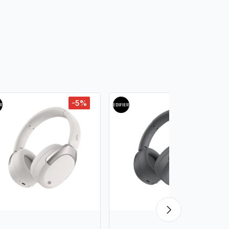
-5%
-6%
Хямдрал дуусахад 23 өдөр
Утасгүй чихэвч
Edifier W820NB Plus
Active Noise Cancelling
Bluetooth Headphones,
169,900 ₮
179,900 ₮
Pink / Чихэвч /