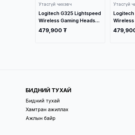
Утасгүй чихэвч
Утасгүй ч
 Lightspeed
Logitech G325 Lightspeed
Apple Ai
ng Headset
Wireless Gaming Headset
USB-C &
Black
Charging
479,900 ₮
1,129,9
БИДНИЙ ТУХАЙ
Бидний тухай
Хамтран ажиллах
Ажлын байр