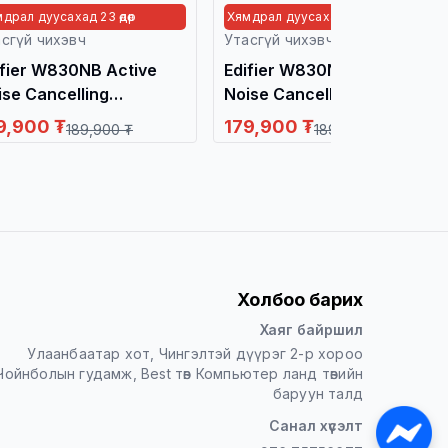
драл дуусахад 23 өдөр
сгүй чихэвч
ifier W830NB Active
ise Cancelling
uetooth Headphones,
9,900 ₮
189,900 ₮
y / Чихэвч /
Холбоо барих
Хаяг байршил
Улаанбаатар хот, Чингэлтэй дүүрэг 2-р хороо
Чойнболын гудамж, Best төв Компьютер ланд төвийн
баруун талд
Санал хүсэлт