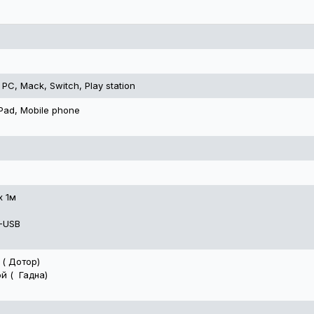
 PC, Mack, Switch, Play station
 Pad, Mobile phone
x 1м
C-USB
 ( Дотор)
й ( Гадна)