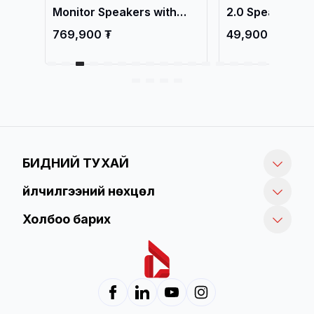
Monitor Speakers with
2.0 Speaker, Wh
p
65W GaN Fast Charger,
Чанга яригч /
io
769,900 ₮
49,900 ₮
White / Чанга яригч /
а
БИДНИЙ ТУХАЙ
Үйлчилгээний нөхцөл
Холбоо барих