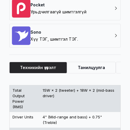
Pocket
Урьдчилгаагүй шимтгэлгүй
Sono
Хүү ТЭГ, шимтгэл ТЭГ.
Техникийн үзүүлэлт
Танилцуулга
Ү
Техникийн үзүүлэлт
Total
15W × 2 (tweeter) + 18W × 2 (mid-bass
Output
driver)
Power
(RMS)
Driver Units
4" (Mid-range and bass) + 0.75"
(Treble)