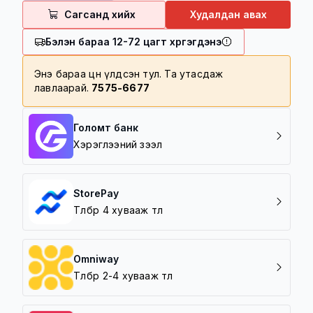
100,000 төгрөг дотор үнийн дүнтэй
Сагсанд хийх
Худалдан авах
барааг 5000 төгрөгөөр хүргэнэ
Бэлэн бараа 12-72 цагт хүргэгдэнэ
Хүргэлтийн бүс
Баруун зүг /5 шар/
Энэ бараа цөөн үлдсэн тул. Та утасдаж
лавлаарай.
7575-6677
Зүүн зүг /Амгалан/
Урд зүг /Зайсан, Архивын ерөнхий
газар/
Голомт банк
Хойд зүг / 7 Буудал/
Хэрэглээний зээл
StorePay
Төлбөрөө 4 хувааж төл
Omniway
Төлбөрөө 2-4 хувааж төл