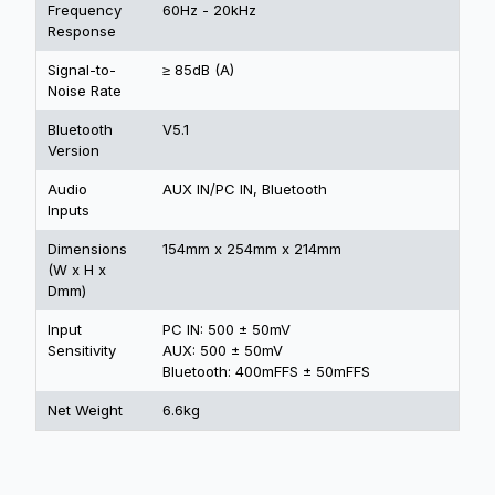
Frequency
60Hz - 20kHz
Response
Signal-to-
≥ 85dB (A)
Noise Rate
Bluetooth
V5.1
Version
Audio
AUX IN/PC IN, Bluetooth
Inputs
Dimensions
154mm x 254mm x 214mm
(W x H x
Dmm)
lnput
PC IN: 500 ± 50mV
Sensitivity
AUX: 500 ± 50mV
Bluetooth: 400mFFS ± 50mFFS
Net Weight
6.6kg