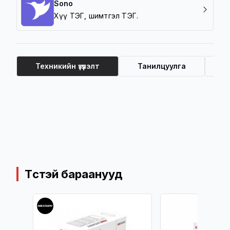
Sono
Хүү ТЭГ, шимтгэл ТЭГ.
Техникийн үзүүлэлт
Танилцуулга
Ү
Техникийн үзүүлэлт
Төстэй бараанууд