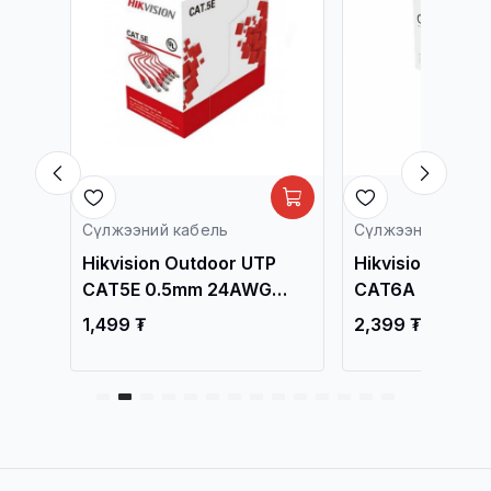
Сүлжээний кабель
Сүлжээний кабел
UTP
Hikvision Outdoor UTP
Hikvision Indoo
CAT5E 0.5mm 24AWG
CAT6A 0.56mm
e
Network Cable DS-
Network Cable 
1,499 ₮
2,399 ₮
1LN5EO-UU/E / Сүлжээний
1LN6AFPSL4 / 
Кабель /
Кабель /