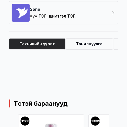
Sono
Хүү ТЭГ, шимтгэл ТЭГ.
Техникийн үзүүлэлт
Танилцуулга
Ү
Техникийн үзүүлэлт
Төстэй бараанууд