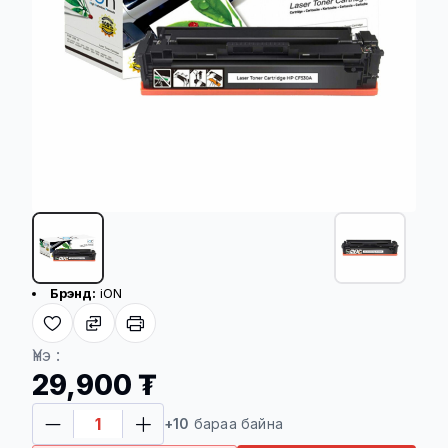
Бүтээгдэхүүний үндсэн үзүүлэлт
Брэнд:
iON
Хүргэлтийн үйлчилгээ
Үнэ :
29,900 ₮
Төлбөр баталгаажсан үеэс хойш 08-48
+10
бараа байна
цагийн дотор хүргэгдэнэ