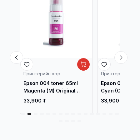
Принтерийн хор
Принтерийн хор
l
Epson 004 toner 65ml
Epson 004 tone
3218,
Magenta (М) Original
Cyan (C) Origin
/L3218, L3219.../
L3219.../
33,900 ₮
33,900 ₮