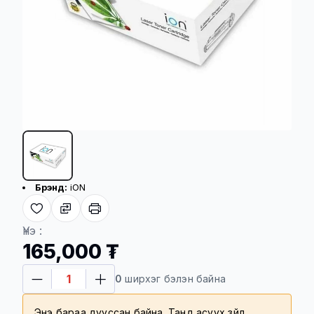
Бүтээгдэхүүний үндсэн үзүүлэлт
Брэнд:
iON
Үнэ :
165,000 ₮
0
ширхэг бэлэн байна
Энэ бараа дууссан байна. Танд асуух зүйл