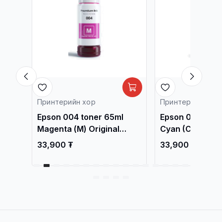
Принтерийн хор
Принтерийн хор
l
Epson 004 toner 65ml
Epson 004 tone
3218,
Magenta (М) Original
Cyan (C) Origin
/L3218, L3219.../
L3219.../
33,900 ₮
33,900 ₮