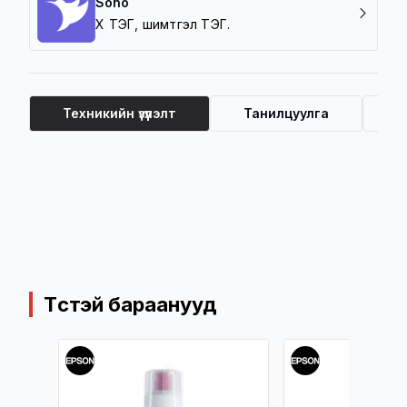
Sono
Хүү ТЭГ, шимтгэл ТЭГ.
Техникийн үзүүлэлт
Танилцуулга
Ү
Техникийн үзүүлэлт
Төстэй бараанууд