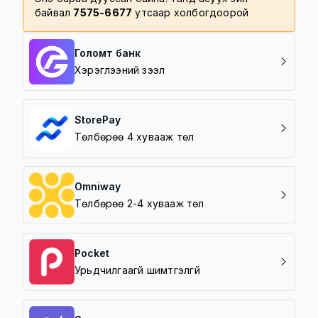
байвал
7575-6677
утсаар холбогдоорой
Голомт банк
Хэрэглээний зээл
StorePay
Төлбөрөө 4 хувааж төл
Omniway
Төлбөрөө 2-4 хувааж төл
Pocket
Урьдчилгаагүй шимтгэлгүй