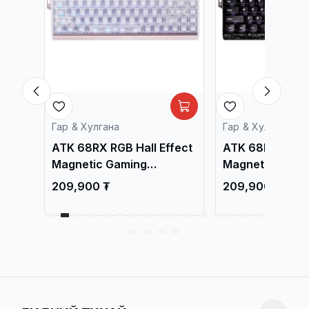
Гар & Хулгана
Гар & Хулгана
fect
ATK 68RX RGB Hall Effect
ATK 68RX RGB H
Magnetic Gaming
Magnetic Gami
Keyboard White
Keyboard Black
209,900 ₮
209,900 ₮