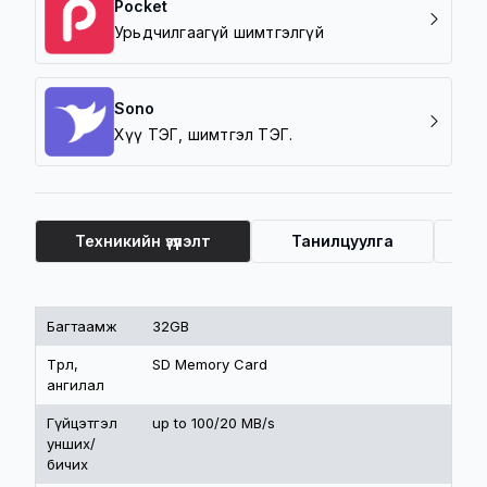
Pocket
Урьдчилгаагүй шимтгэлгүй
Sono
Хүү ТЭГ, шимтгэл ТЭГ.
Техникийн үзүүлэлт
Танилцуулга
Ү
Техникийн үзүүлэлт
Багтаамж
32GB
Төрөл,
SD Memory Card
ангилал
Гүйцэтгэл
up to 100/20 MB/s
унших/
бичих