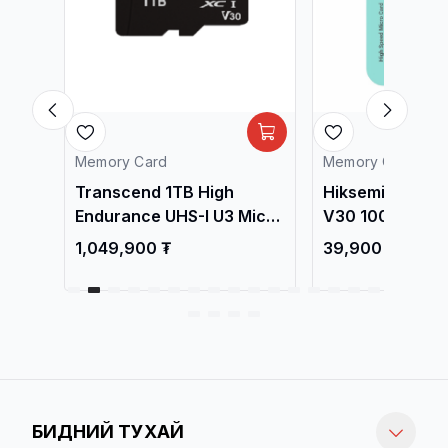
Memory Card
Memory Card
HS-I
Transcend 1TB High
Hiksemi Neo Lu
o SD
Endurance UHS-I U3 Micro
V30 100MB/s M
SD Memory Card with SD
Memory Card H
1,049,900 ₮
39,900 ₮
adapter /TS1TUSD350V/
128G
БИДНИЙ ТУХАЙ