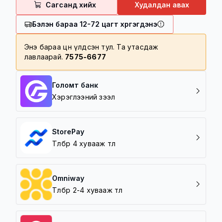
Сагсанд хийх
Худалдан авах
100,000 төгрөг болон түүнээс дээш
үнийн дүнтэй барааг үнэгүй хүргэнэ
Бэлэн бараа 12-72 цагт хүргэгдэнэ
100,000 төгрөг дотор үнийн дүнтэй
барааг 5000 төгрөгөөр хүргэнэ
Энэ бараа цөөн үлдсэн тул. Та утасдаж
лавлаарай.
7575-6677
Хүргэлтийн бүс
Баруун зүг /5 шар/
Зүүн зүг /Амгалан/
Голомт банк
Урд зүг /Зайсан, Архивын ерөнхий
Хэрэглээний зээл
газар/
Хойд зүг / 7 Буудал/
StorePay
Төлбөрөө 4 хувааж төл
Omniway
Төлбөрөө 2-4 хувааж төл