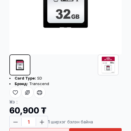
Бүтээгдэхүүний үндсэн үзүүлэлт
Card Type:
SD
Брэнд:
Transcend
Хүргэлтийн үйлчилгээ
Үнэ :
60,900 ₮
Төлбөр баталгаажсан үеэс хойш 08-48
1
ширхэг бэлэн байна
цагийн дотор хүргэгдэнэ