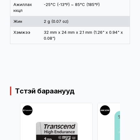
Ажиллах
-25°C (-13°F) ~ 85°C (185°F)
нөхцөл
Жин
2 g (0.07 oz)
Хэмжээ
32 mm x 24 mm x 2.1 mm (1.26" x 0.94" x
0.08")
Төстэй бараанууд