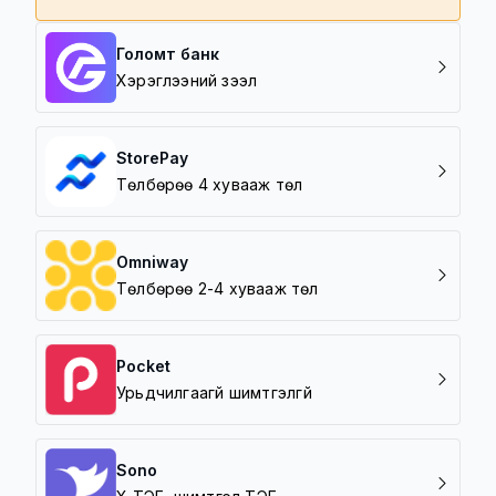
Голомт банк
Хэрэглээний зээл
StorePay
Төлбөрөө 4 хувааж төл
Omniway
Төлбөрөө 2-4 хувааж төл
Pocket
Урьдчилгаагүй шимтгэлгүй
Sono