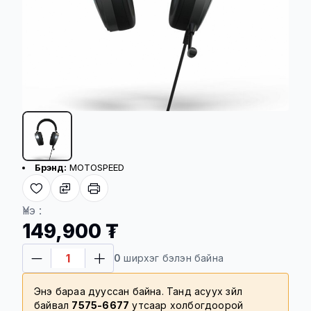
Бүтээгдэхүүний үндсэн үзүүлэлт
Брэнд:
MOTOSPEED
Үнэ :
149,900 ₮
0
ширхэг бэлэн байна
Энэ бараа дууссан байна. Танд асуух зүйл
байвал
7575-6677
утсаар холбогдоорой