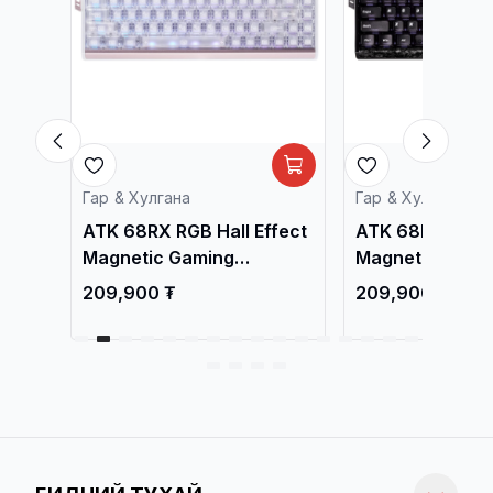
Гар & Хулгана
Гар & Хулгана
fect
ATK 68RX RGB Hall Effect
ATK 68RX RGB H
Magnetic Gaming
Magnetic Gami
Keyboard White
Keyboard Black
209,900 ₮
209,900 ₮