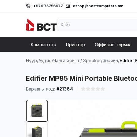
+976 75756677
eshop@bestcomputers.mn
Компьютер
Принтер
Оффисын төхөөрөмж
Нүүр
/
Аудио
/
Чанга яригч / Speaker
/
Зөөврийн
/
Edifier
Edifier MP85 Mini Portable Blueto
Барааны код:
#21364