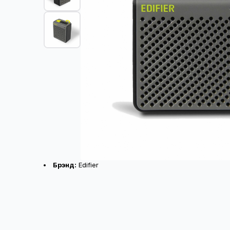
Бүтээгдэхүүний үндсэн үзүүлэлт
Брэнд:
Edifier