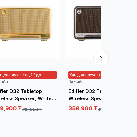
драл дуусахад 22 өдөр
Хямдрал дуусахад 22 өдөр
врийн
Зөөврийн
ifier D32 Tabletop
Edifier D32 Tabletop
reless Speaker, White /
Wireless Speaker, Black
нга яригч /
Walnut / Чанга яригч /
9,900 ₮
359,900 ₮
419,900 ₮
419,900 ₮