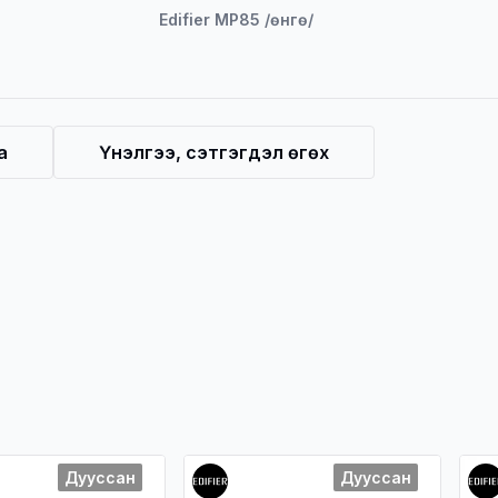
Edifier MP85 /өнгө/
а
Үнэлгээ, сэтгэгдэл өгөх
Дууссан
Дууссан