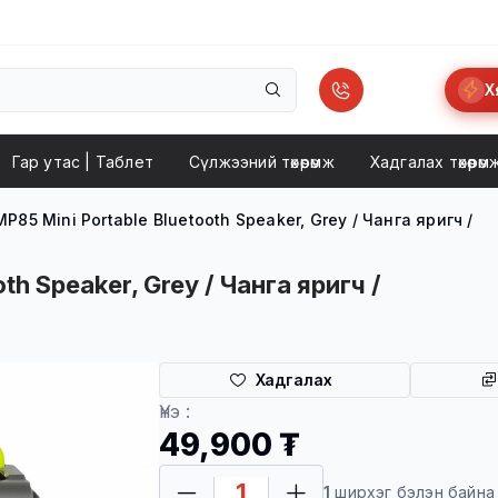
Х
Гар утас | Taблет
Сүлжээний төхөөрөмж
Хадгалах төхөөрөм
 MP85 Mini Portable Bluetooth Speaker, Grey / Чанга яригч /
oth Speaker, Grey / Чанга яригч /
Хадгалах
Хүргэлт
Үнэ :
49,900 ₮
1
ширхэг бэлэн байна