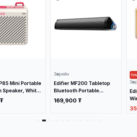
Зөөврийн
Хям
Зөө
P85 Mini Portable
Edifier MF200 Tabletop
h Speaker, White
Bluetooth Portable
Ed
ригч /
Speaker, Silver / Чанга
Wi
 ₮
169,900 ₮
яригч /
Ча
35