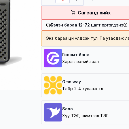
Төлбөр баталгаажсан үеэс хой
100,000 төгрөг болон түүнээ
Сагсанд хийх
100,000 төгрөг дотор үнийн 
Бэлэн бараа 12-72 цагт хүргэгдэнэ
Хүргэлтийн бүс
Баруун зүг /5 шар/
Энэ бараа цөөн үлдсэн тул. Та утасдаж 
Зүүн зүг /Амгалан/
Урд зүг /Зайсан, Архивын ер
Хойд зүг / 7 Буудал/
Голомт банк
Хэрэглээний зээл
Omniway
Төлбөрөө 2-4 хувааж төл
Sono
Хүү ТЭГ, шимтгэл ТЭГ.