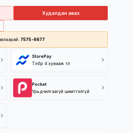
ш 08-48 цагийн дотор хүргэгдэнэ
с дээш үнийн дүнтэй барааг үнэгүй хүргэнэ
Худалдан авах
дүнтэй барааг 5000 төгрөгөөр хүргэнэ
лавлаарай.
7575-6677
өнхий газар/
StorePay
Төлбөрөө 4 хувааж төл
Pocket
Урьдчилгаагүй шимтгэлгүй