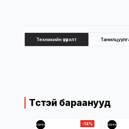
Техникийн үзүүлэлт
Танилцуулг
Техникийн үзүүлэлт
Төстэй бараанууд
Дууссан
-14%