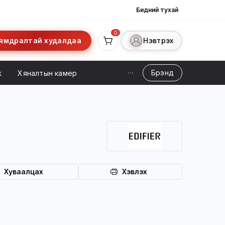
Бидний тухай
0
ямдралтай худалдаа
Нэвтрэх
Брэнд
ж
Хяналтын камер
Хуваалцах
Хэвлэх
ийн үйлчилгээ