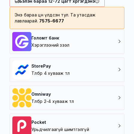
Бэлэн бараа 12-72 цагт хүргэгдэнэ
100,000 төгрөг дотор үнийн дүнтэй
барааг 5000 төгрөгөөр хүргэнэ
Энэ бараа цөөн үлдсэн тул. Та утасдаж
лавлаарай.
7575-6677
Хүргэлтийн бүс
Баруун зүг /5 шар/
Зүүн зүг /Амгалан/
Голомт банк
Урд зүг /Зайсан, Архивын ерөнхий
Хэрэглээний зээл
газар/
Хойд зүг / 7 Буудал/
StorePay
Төлбөрөө 4 хувааж төл
Omniway
Төлбөрөө 2-4 хувааж төл
Pocket
Урьдчилгаагүй шимтгэлгүй