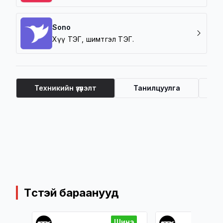
Sono
Хүү ТЭГ, шимтгэл ТЭГ.
Техникийн үзүүлэлт
Танилцуулга
Ү
Техникийн үзүүлэлт
Төстэй бараанууд
инэ
Шинэ