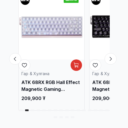
Гар & Хулгана
Гар & Хулгана
fect
ATK 68RX RGB Hall Effect
ATK 68RX RGB H
Magnetic Gaming
Magnetic Gami
Keyboard White
Keyboard Black
209,900 ₮
209,900 ₮