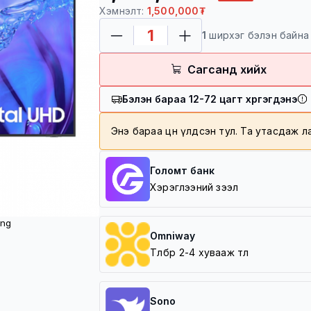
Төлбөр баталгаажсан үеэс хойш
Хэмнэлт:
1,500,000₮
100,000 төгрөг болон түүнээс д
100,000 төгрөг дотор үнийн дү
1
ширхэг бэлэн байна
Хүргэлтийн бүс
Сагсанд хийх
Баруун зүг /5 шар/
Зүүн зүг /Амгалан/
Бэлэн бараа 12-72 цагт хүргэгдэнэ
Урд зүг /Зайсан, Архивын ерө
Хойд зүг / 7 Буудал/
Энэ бараа цөөн үлдсэн тул. Та утасдаж 
Голомт банк
Хэрэглээний зээл
ng
Omniway
Төлбөрөө 2-4 хувааж төл
Sono