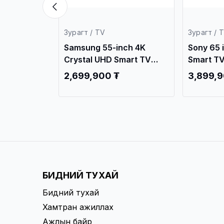
Зурагт / TV
Зурагт / 
24 өдөр
Samsung 55-inch 4K
Sony 65 
Crystal UHD Smart TV
Smart T
 Smart UHD
UE55DU7100UXCE /
LA /
2,699,900 ₮
3,899,9
Ухаалаг Зурагт /
т /
,199,900 ₮
БИДНИЙ ТУХАЙ
Бидний тухай
Хамтран ажиллах
Ажлын байр