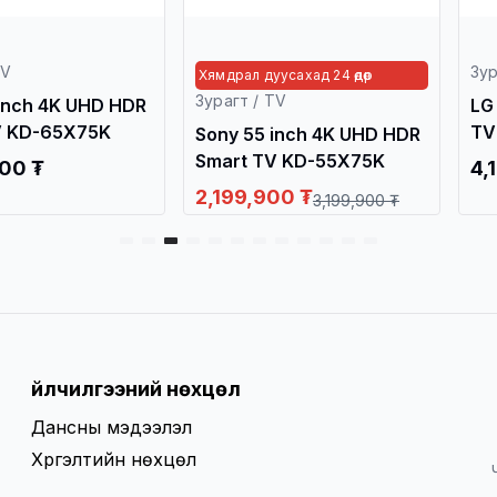
TV
Зур
Хямдрал дуусахад 24 өдөр
Зурагт / TV
inch 4K UHD HDR
LG
V KD-65X75K
TV
Sony 55 inch 4K UHD HDR
Smart TV KD-55X75K
00 ₮
4,
2,199,900 ₮
3,199,900 ₮
Үйлчилгээний нөхцөл
Дансны мэдээлэл
Хүргэлтийн нөхцөл