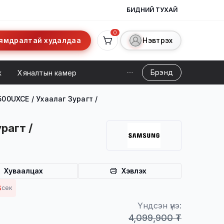
БИДНИЙ ТУХАЙ
0
ямдралтай худалдаа
Нэвтрэх
Брэнд
ж
Хяналтын камер
00UXCE / Ухаалаг Зурагт /
рагт /
Хуваалцах
Хэвлэх
 үйлчилгээ
7
сек
Үндсэн үнэ:
4,099,900 ₮