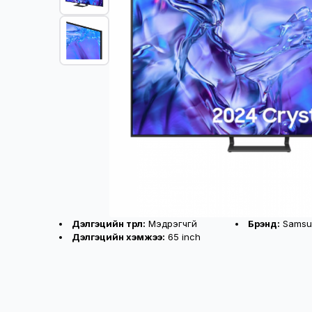
Бүтээгдэхүүний үндсэн үзүүлэлт
Дэлгэцийн төрөл:
Мэдрэгчгүй
Брэнд:
Samsu
Дэлгэцийн хэмжээ:
65 inch