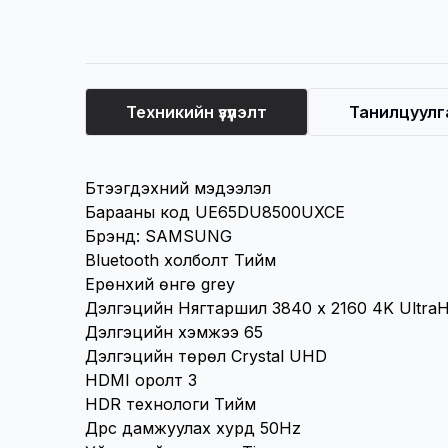
Техникийн үзүүлэлт
Танилцуулг
Техникийн үзүүлэлт
Бүтээгдэхүүний мэдээлэл
Барааны код UE65DU8500UXCE
Брэнд:
SAMSUNG
Bluetooth холболт Тийм
Ерөнхий өнгө grey
Дэлгэцийн Нягтаршил 3840 x 2160 4K Ultra
Дэлгэцийн хэмжээ 65
Дэлгэцийн төрөл Crystal UHD
HDMI оролт 3
HDR технологи Тийм
Дүрс дамжуулах хурд 50Hz