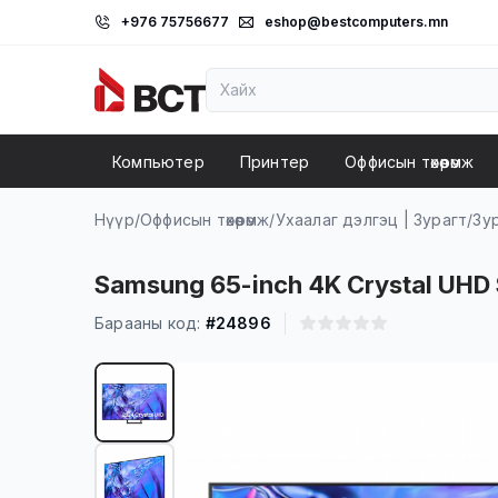
+976 75756677
eshop@bestcomputers.mn
Компьютер
Принтер
Оффисын төхөөрөмж
Нүүр
/
Оффисын төхөөрөмж
/
Ухаалаг дэлгэц | Зурагт
/
Зур
Samsung 65-inch 4K Crystal UHD
Барааны код:
#24896