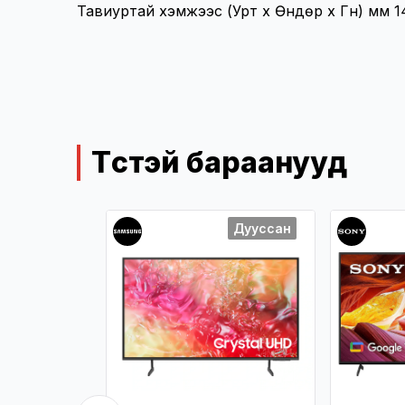
Тавиуртай хэмжээс (Урт х Өндөр х Гүн) мм 14
Төстэй бараанууд
Дууссан
Дууссан