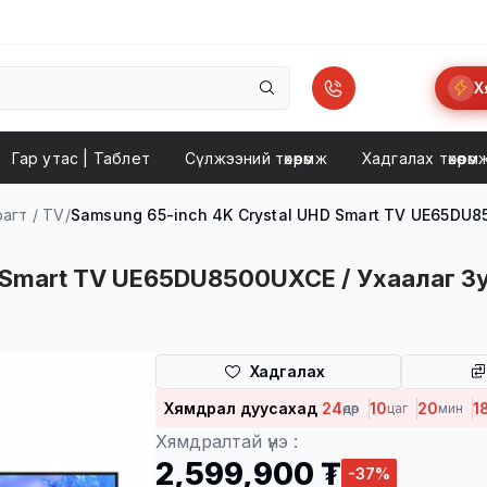
Х
Гар утас | Taблет
Сүлжээний төхөөрөмж
Хадгалах төхөөрөм
агт / TV
/
Samsung 65-inch 4K Crystal UHD Smart TV UE65DU85
 Smart TV UE65DU8500UXCE / Ухаалаг Зу
Хадгалах
Хүргэлтийн
Хямдрал дуусахад
24
10
20
1
өдөр
цаг
мин
Хямдралтай үнэ :
2,599,900 ₮
-37%