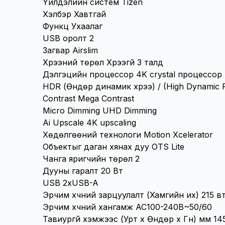
Үйлдэлийн систем Tizen
Хэлбэр Хавтгай
Функц Ухаалаг
USB оролт 2
Загвар Airslim
Хүрээний төрөл Хүрээгүй 3 талд
Дэлгэцийн процессор 4K crystal процессор
HDR (Өндөр динамик хүрээ) / (High Dynamic
Contrast Mega Contrast
Micro Dimming UHD Dimming
Ai Upscale 4K upscaling
Хөдөлгөөний технологи Motion Xcelerator
Объектыг даган хянах дуу OTS Lite
Чанга яригчийн төрөл 2
Дууны гаралт 20 Вт
USB 2xUSB-A
Эрчим хүчний зарцуулалт (Хамгийн их) 215 в
Эрчим хүчний хангамж AC100-240B~50/60
Тавиургүй хэмжээс (Урт х Өндөр х Гүн) мм 145