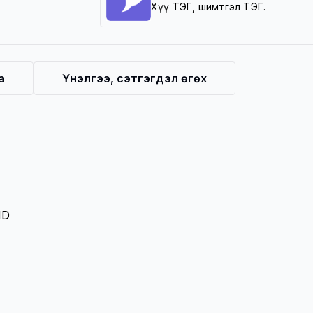
Хүү ТЭГ, шимтгэл ТЭГ.
а
Үнэлгээ, сэтгэгдэл өгөх
HD