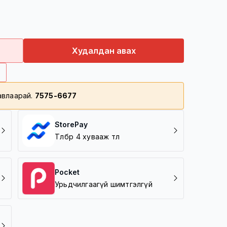
 08-48 цагийн дотор хүргэгдэнэ
ээш үнийн дүнтэй барааг үнэгүй хүргэнэ
нтэй барааг 5000 төгрөгөөр хүргэнэ
Худалдан авах
нхий газар/
лавлаарай.
7575-6677
StorePay
Төлбөрөө 4 хувааж төл
Pocket
Урьдчилгаагүй шимтгэлгүй