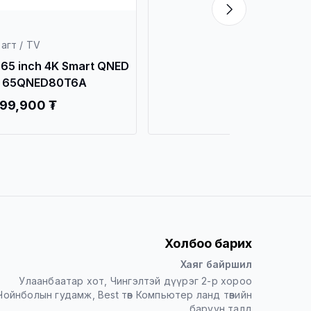
агт / TV
Зурагт / TV
 65 inch 4K Smart QNED
LG 55 inch 4K Smart UHD
 65QNED80T6A
TV 55UR91006LA
199,900 ₮
2,599,900 ₮
Холбоо барих
Хаяг байршил
Улаанбаатар хот, Чингэлтэй дүүрэг 2-р хороо
Чойнболын гудамж, Best төв Компьютер ланд төвийн
баруун талд