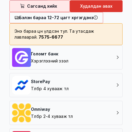
100,000 төгрөг дотор үнийн дүнтэй
Сагсанд хийх
Худалдан авах
барааг 5000 төгрөгөөр хүргэнэ
Бэлэн бараа 12-72 цагт хүргэгдэнэ
Хүргэлтийн бүс
Баруун зүг /5 шар/
Энэ бараа цөөн үлдсэн тул. Та утасдаж
лавлаарай.
7575-6677
Зүүн зүг /Амгалан/
Урд зүг /Зайсан, Архивын ерөнхий
газар/
Голомт банк
Хойд зүг / 7 Буудал/
Хэрэглээний зээл
StorePay
Төлбөрөө 4 хувааж төл
Omniway
Төлбөрөө 2-4 хувааж төл