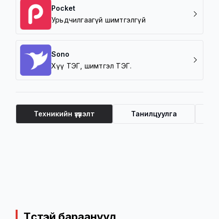
Pocket
Урьдчилгаагүй шимтгэлгүй
Sono
Хүү ТЭГ, шимтгэл ТЭГ.
Техникийн үзүүлэлт
Танилцуулга
Ү
Техникийн үзүүлэлт
Төстэй бараанууд