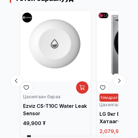
Цахилгаан бараа
Хямдрал дуусахад 21
Цахилгаан бараа
Ezviz CS-T10C Water Leak
Sensor
LG 9кг Багтаа
Хатаагчтай Thi
49,900 ₮
Автомат Угаа
2,079,900 ₮
2,1
Машин F4V5V