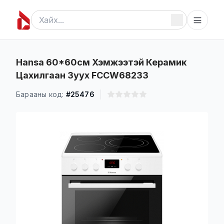
Hansa 60*60см Хэмжээтэй Керамик
Цахилгаан Зуух FCCW68233
Барааны код:
#25476