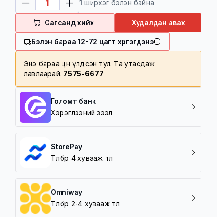
1
ширхэг бэлэн байна
үнийн дүнтэй барааг үнэгүй хүргэнэ
100,000 төгрөг дотор үнийн дүнтэй
Сагсанд хийх
Худалдан авах
барааг 5000 төгрөгөөр хүргэнэ
Бэлэн бараа 12-72 цагт хүргэгдэнэ
Хүргэлтийн бүс
Баруун зүг /5 шар/
Энэ бараа цөөн үлдсэн тул. Та утасдаж
лавлаарай.
7575-6677
Зүүн зүг /Амгалан/
Урд зүг /Зайсан, Архивын ерөнхий
газар/
Голомт банк
Хойд зүг / 7 Буудал/
Хэрэглээний зээл
StorePay
Төлбөрөө 4 хувааж төл
Omniway
Төлбөрөө 2-4 хувааж төл