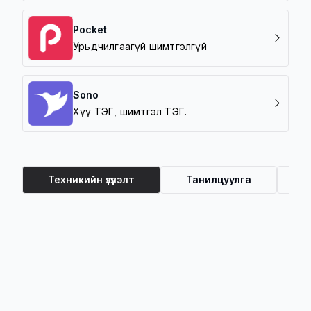
Pocket
Урьдчилгаагүй шимтгэлгүй
Sono
Хүү ТЭГ, шимтгэл ТЭГ.
Техникийн үзүүлэлт
Танилцуулга
Ү
Техникийн үзүүлэлт