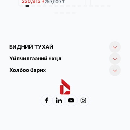
220,915 ₮
259,900 ₮
БИДНИЙ ТУХАЙ
Үйлчилгээний нөхцөл
Холбоо барих