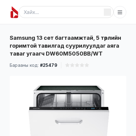
Samsung 13 сет багтаамжтай, 5 төрлийн
горимтой тавилгад суурилуулдаг аяга
таваг угаагч DW60M5050BB/WT
Барааны код:
#25479