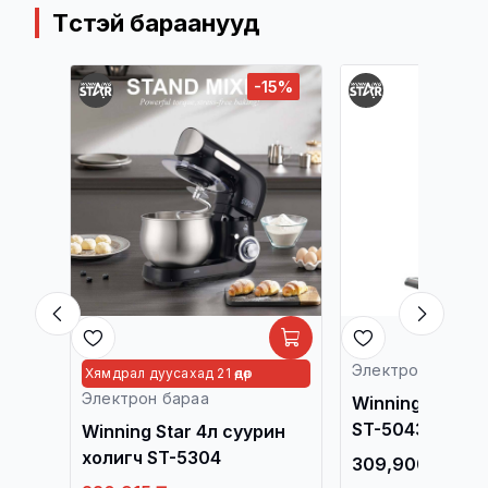
Төстэй бараанууд
сан
-15%
Электрон бараа
Хямдрал дуусахад 21 өдөр
Электрон бараа
игч
Winning Star т
ST-5043
Winning Star 4л суурин
холигч ST-5304
309,900 ₮