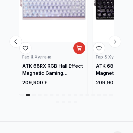
Гар & Хулгана
Гар & Хулгана
fect
ATK 68RX RGB Hall Effect
ATK 68RX RGB H
Magnetic Gaming
Magnetic Gami
Keyboard White
Keyboard Black
209,900 ₮
209,900 ₮