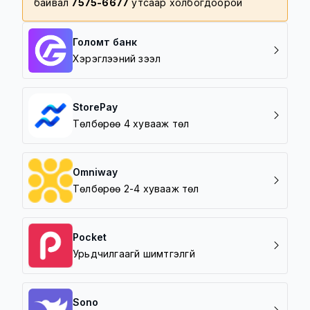
байвал
7575-6677
утсаар холбогдоорой
Голомт банк
Хэрэглээний зээл
StorePay
Төлбөрөө 4 хувааж төл
Omniway
Төлбөрөө 2-4 хувааж төл
Pocket
Урьдчилгаагүй шимтгэлгүй
Sono