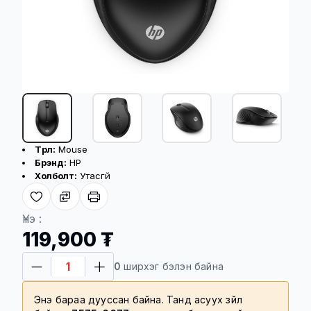
Бүтээгдэхүүний үндсэн үзүүлэлт
Төрөл:
Mouse
+2
Брэнд:
HP
Холболт:
Утасгүй
Үнэ :
119,900 ₮
0
ширхэг бэлэн байна
Энэ бараа дууссан байна. Танд асуух зүйл