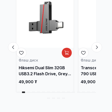
Флаш диск
Флаш диск
Hiksemi Dual Slim 32GB
Transcend 32GB
lver
USB3.2 Flash Drive, Grey
790 USB 3.1 Gen
HS-USB-E307C
Drive /TS32GJ
49,900 ₮
49,900 ₮