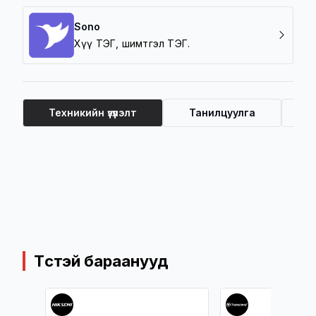
Sono
Хүү ТЭГ, шимтгэл ТЭГ.
Техникийн үзүүлэлт
Танилцуулга
Ү
Техникийн үзүүлэлт
Төстэй бараанууд