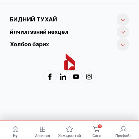
БИДНИЙ ТУХАЙ
Үйлчилгээний нөхцөл
Холбоо барих
0
Нүүр
Ангилал
Хямдралтай
Сагс
Профайл