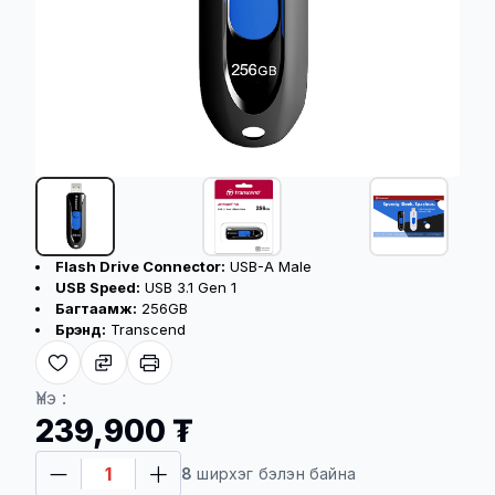
Бүтээгдэхүүний үндсэн үзүүлэлт
Flash Drive Connector:
USB-A Male
USB Speed:
USB 3.1 Gen 1
Багтаамж:
256GB
Брэнд:
Transcend
Хүргэлтийн үйлчилгээ
Үнэ :
239,900 ₮
Төлбөр баталгаажсан үеэс хойш 08-48
8
ширхэг бэлэн байна