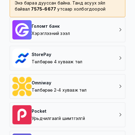
Энэ бараа дууссан байна. Танд асуух зүйл
байвал
7575-6677
утсаар холбогдоорой
Голомт банк
Хэрэглээний зээл
StorePay
Төлбөрөө 4 хувааж төл
Omniway
Төлбөрөө 2-4 хувааж төл
Pocket
Урьдчилгаагүй шимтгэлгүй