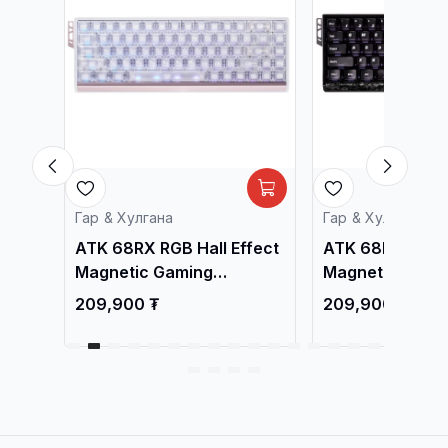
Гар & Хулгана
Гар & Хулгана
fect
ATK 68RX RGB Hall Effect
ATK 68RX RGB H
Magnetic Gaming
Magnetic Gami
Keyboard White
Keyboard Black
209,900 ₮
209,900 ₮