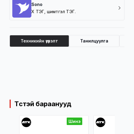
Sono
Хүү ТЭГ, шимтгэл ТЭГ.
Техникийн үзүүлэлт
Танилцуулга
Ү
Техникийн үзүүлэлт
Төстэй бараанууд
инэ
Шинэ