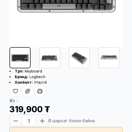
Бүтээгдэхүүний үндсэн үзүүлэлт
Төрөл:
Keyboard
+2
Брэнд:
Logitech
Холболт:
Утасгүй
Үнэ :
319,900 ₮
0
ширхэг бэлэн байна