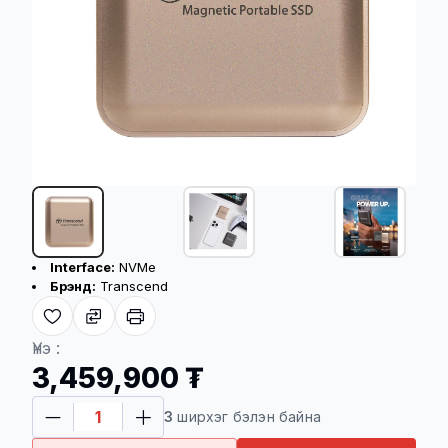
Бүтээгдэхүүний үндсэн үзүүлэлт
Interface:
NVMe
Брэнд:
Transcend
Хүргэлтийн үйлчилгээ
Үнэ :
3,459,900 ₮
Төлбөр баталгаажсан үеэс хойш 08-48
3
ширхэг бэлэн байна
цагийн дотор хүргэгдэнэ