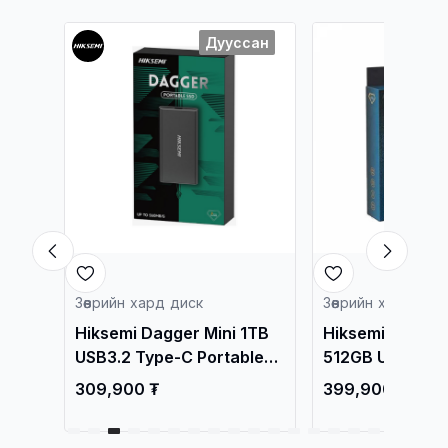
Дууссан
Зөөврийн хард диск
Зөөврийн хард дис
20C
Hiksemi Dagger Mini 1TB
Hiksemi Dagger
afe
USB3.2 Type-C Portable
512GB USB3.2 
ay
SSD HS-ESSD-T200N
Portable SSD H
309,900 ₮
399,900 ₮
йн
T200N