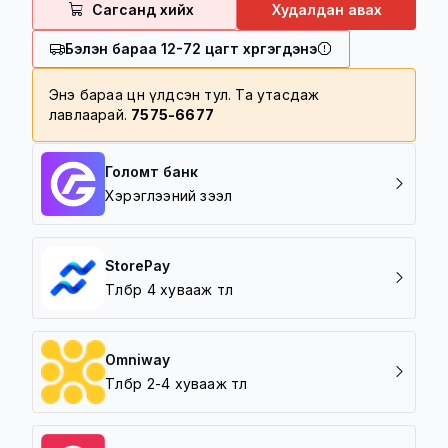
Сагсанд хийх
Худалдан авах
100,000 төгрөг болон түүнээс дээш
үнийн дүнтэй барааг үнэгүй хүргэнэ
Бэлэн бараа 12-72 цагт хүргэгдэнэ
100,000 төгрөг дотор үнийн дүнтэй
барааг 5000 төгрөгөөр хүргэнэ
Энэ бараа цөөн үлдсэн тул. Та утасдаж
лавлаарай.
7575-6677
Хүргэлтийн бүс
Баруун зүг /5 шар/
Зүүн зүг /Амгалан/
Голомт банк
Урд зүг /Зайсан, Архивын ерөнхий
Хэрэглээний зээл
газар/
Хойд зүг / 7 Буудал/
StorePay
Төлбөрөө 4 хувааж төл
Omniway
Төлбөрөө 2-4 хувааж төл