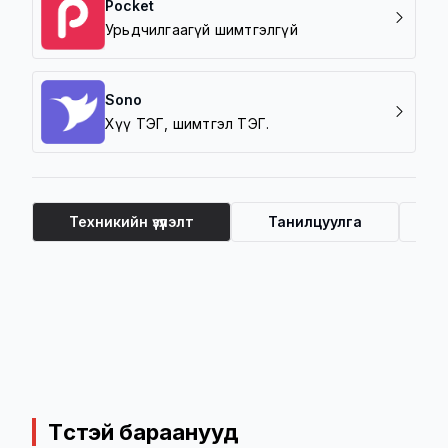
Pocket
Урьдчилгаагүй шимтгэлгүй
Sono
Хүү ТЭГ, шимтгэл ТЭГ.
Техникийн үзүүлэлт
Танилцуулга
Ү
Техникийн үзүүлэлт
Төстэй бараанууд