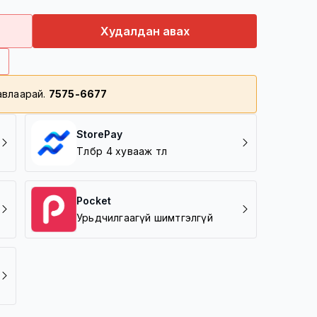
ш 08-48 цагийн дотор хүргэгдэнэ
с дээш үнийн дүнтэй барааг үнэгүй хүргэнэ
Худалдан авах
дүнтэй барааг 5000 төгрөгөөр хүргэнэ
лавлаарай.
7575-6677
өнхий газар/
StorePay
Төлбөрөө 4 хувааж төл
Pocket
Урьдчилгаагүй шимтгэлгүй