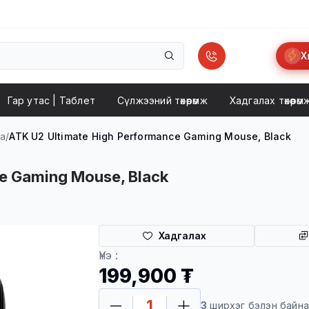
Х
Гар утас | Taблет
Сүлжээний төхөөрөмж
Хадгалах төхөөрөм
на
/
ATK U2 Ultimate High Performance Gaming Mouse, Black
e Gaming Mouse, Black
Хадгалах
Хүргэлт
Үнэ :
199,900 ₮
3
ширхэг бэлэн байн