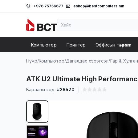
+976 75756677
eshop@bestcomputers.mn
Компьютер
Принтер
Оффисын төхөөрөмж
Нүүр
/
Компьютер
/
Дагалдах хэрэгсэл
/
Гар & Хулга
ATK U2 Ultimate High Performanc
Барааны код:
#26520