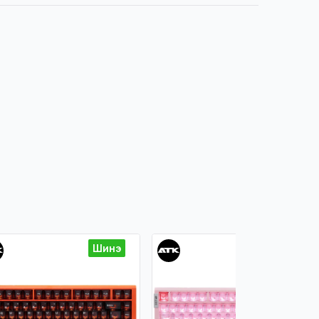
Шинэ
Шинэ
Гар & Хулгана
ATK RS7 Air RGB Hall
Effect Magnetic Gaming