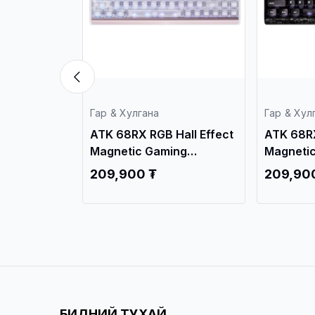
Гар & Хулгана
Гар & Хул
all Effect
ATK 68RX RGB Hall Effect
ATK RS7 
ng
Magnetic Gaming
Effect M
e
Keyboard Black
Keyboard
209,900 ₮
239,90
БИДНИЙ ТУХАЙ