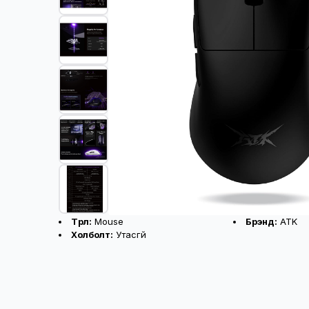
Бүтээгдэхүүний үндсэн үзүүлэлт
Төрөл:
Mouse
Брэнд:
ATK
Холболт:
Утасгүй