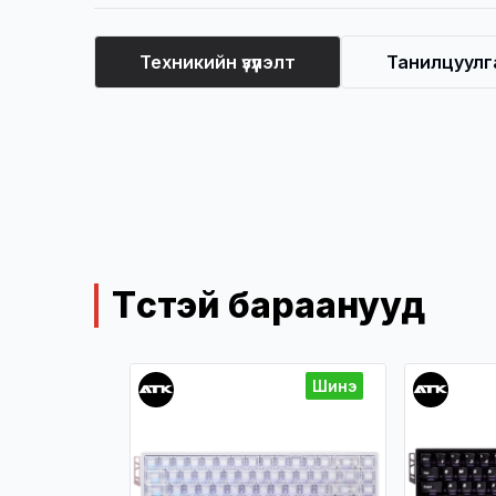
Техникийн үзүүлэлт
Танилцуулг
Техникийн үзүүлэлт
Төстэй бараанууд
Шинэ
Шинэ