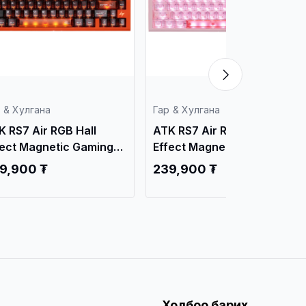
Keyboard White
239,900 ₮
 & Хулгана
K RS7 Air RGB Hall
fect Magnetic Gaming
yboard Pink
9,900 ₮
Холбоо барих