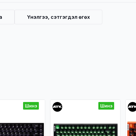
а
Үнэлгээ, сэтгэгдэл өгөх
Шинэ
Шинэ