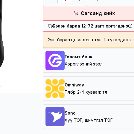
Төлбөр баталгаажсан үеэс хой
100,000 төгрөг болон түүнээ
Сагсанд хийх
100,000 төгрөг дотор үнийн 
Бэлэн бараа 12-72 цагт хүргэгдэнэ
Хүргэлтийн бүс
Баруун зүг /5 шар/
Энэ бараа цөөн үлдсэн тул. Та утасдаж 
Зүүн зүг /Амгалан/
Урд зүг /Зайсан, Архивын ер
Хойд зүг / 7 Буудал/
Голомт банк
Хэрэглээний зээл
Omniway
Төлбөрөө 2-4 хувааж төл
Sono
Хүү ТЭГ, шимтгэл ТЭГ.