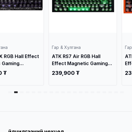
гана
Гар & Хулгана
Гар
Air RGB Hall
ATK RS7 Air RGB Hall
AT
agnetic Gaming
Effect Magnetic Gaming
Ef
 Lake Green
Keyboard Orange
Ke
0 ₮
239,900 ₮
23
Үйлчилгээний нөхцөл