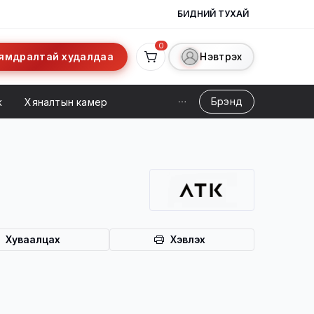
БИДНИЙ ТУХАЙ
0
ямдралтай худалдаа
Нэвтрэх
Брэнд
ж
Хяналтын камер
Хуваалцах
Хэвлэх
ийн үйлчилгээ
а