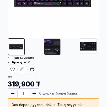
Бүтээгдэхүүний үндсэн үзүүлэлт
Төрөл:
Keyboard
Брэнд:
ATK
Үнэ :
319,900 ₮
0
ширхэг бэлэн байна
Энэ бараа дууссан байна. Танд асуух зүйл