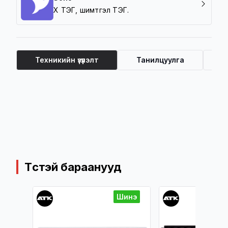
Хүү ТЭГ, шимтгэл ТЭГ.
Техникийн үзүүлэлт
Танилцуулга
Ү
Техникийн үзүүлэлт
Төстэй бараанууд
инэ
Шинэ