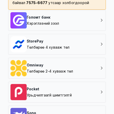
байвал
7575-6677
утсаар холбогдоорой
Голомт банк
Хэрэглээний зээл
StorePay
Төлбөрөө 4 хувааж төл
Omniway
Төлбөрөө 2-4 хувааж төл
Pocket
Урьдчилгаагүй шимтгэлгүй
Sono