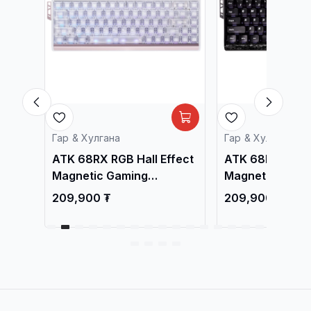
Гар & Хулгана
Гар & Хулгана
fect
ATK 68RX RGB Hall Effect
ATK 68RX RGB H
Magnetic Gaming
Magnetic Gami
Keyboard White
Keyboard Black
209,900 ₮
209,900 ₮