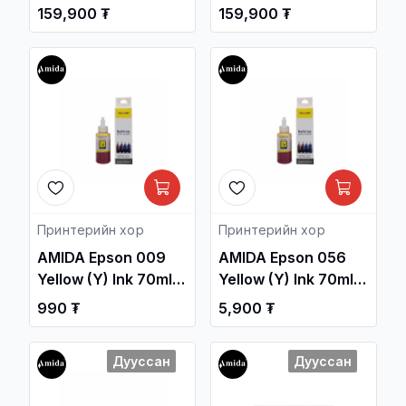
Laser Toner
Laser Toner
159,900 ₮
159,900 ₮
Cartridge OEM /HP
Cartridge OEM /HP
Color Laser Jet Pro
Color Laser Jet Pro
MFP 4303 Printer/ /
MFP 4303 Printer/ /
Принтерийн хор /
Принтерийн хор /
Принтерийн хор
Принтерийн хор
AMIDA Epson 009
AMIDA Epson 056
Yellow (Y) Ink 70ml
Yellow (Y) Ink 70ml
OEM /L15150,
OEM /L8058 ,
990 ₮
5,900 ₮
L15158.../ /
L18058.../ /
Принтерийн хор /
Принтерийн хор /
Дууссан
Дууссан