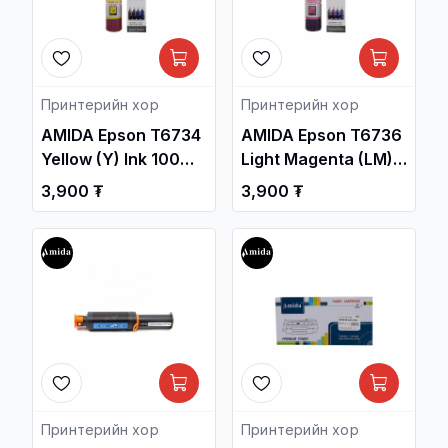
Принтерийн хор
Принтерийн хор
AMIDA Epson T6734
AMIDA Epson T6736
Yellow (Y) Ink 100ml
Light Magenta (LM)
OEM /L1800, L805,
Ink 100ml OEM
3,900 ₮
3,900 ₮
L850/ / Принтерийн
/L1800, L805, L850/
хор /
/ Принтерийн хор /
Принтерийн хор
Принтерийн хор