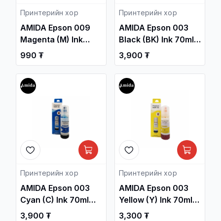
Принтерийн хор
Принтерийн хор
AMIDA Epson 009
AMIDA Epson 003
Magenta (M) Ink
Black (BK) Ink 70ml
70ml OEM /L15150,
OEM /L31xx, L32xx/ /
990 ₮
3,900 ₮
L15158.../ /
Принтерийн хор /
Принтерийн хор /
Принтерийн хор
Принтерийн хор
AMIDA Epson 003
AMIDA Epson 003
Cyan (C) Ink 70ml
Yellow (Y) Ink 70ml
OEM /L31xx, L32xx/ /
OEM /L31xx, L32xx/ /
3,900 ₮
3,300 ₮