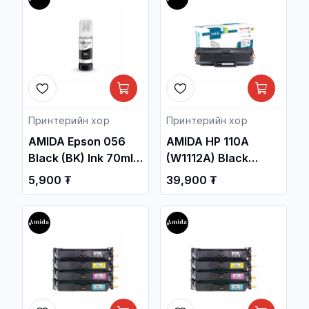
Принтерийн хор
Принтерийн хор
AMIDA Epson 056
AMIDA HP 110A
Black (BK) Ink 70ml
(W1112A) Black
OEM /L8058 ,
Laser Toner
5,900 ₮
39,900 ₮
L18058.../ /
Cartridge OEM /HP
Принтерийн хор /
Laser 108a, 108w,
HP Laser MFP 136a,
136w/ / Принтерийн
хор /