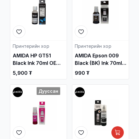
Принтерийн хор
Принтерийн хор
AMIDA HP GT51
AMIDA Epson 009
Black Ink 70ml OEM
Black (BK) Ink 70ml
/HP Smart Tank 520,
OEM /L15150,
5,900 ₮
990 ₮
580, 670, 720, 750
L15158.../ /
Printer series/ /
Принтерийн хор /
Дууссан
Принтерийн хор /