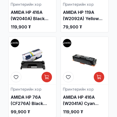
Принтерийн хор
Принтерийн хор
AMIDA HP 416A
AMIDA HP 119A
(W2040A) Black
(W2092A) Yellow
Laser Toner
Laser Toner
119,900 ₮
79,900 ₮
Cartridge OEM /HP
Cartridge OEM /HP
Color Laser Jet MFP
Color Laser 150
M479 Printer/ /
Printer series, MFP
Принтерийн хор /
179 Printer series/ /
Принтерийн хор /
Принтерийн хор
Принтерийн хор
AMIDA HP 76A
AMIDA HP 416A
(CF276A) Black
(W2041A) Cyan
Laser Toner
Laser Toner
99,900 ₮
119,900 ₮
Cartridge OEM /HP
Cartridge OEM /HP