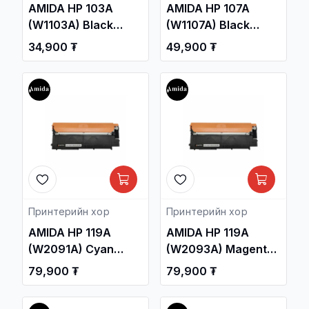
AMIDA HP 103A
AMIDA HP 107A
(W1103A) Black
(W1107A) Black
Neverstop Laser
Laser Toner
34,900 ₮
49,900 ₮
Toner Reload Kit
Cartridge OEM /HP
OEM /HP Neverstop
Laser 107a, 107w, HP
Laser 1000, MFP
Laser MFP 135a,
1200 Printer series/ /
135w, 137fnw/ /
Принтерийн хор /
Принтерийн хор /
Принтерийн хор
Принтерийн хор
AMIDA HP 119A
AMIDA HP 119A
(W2091A) Cyan
(W2093A) Magenta
Laser Toner
Laser Toner
79,900 ₮
79,900 ₮
Cartridge OEM /HP
Cartridge OEM /HP
Color Laser 150
Color Laser 150