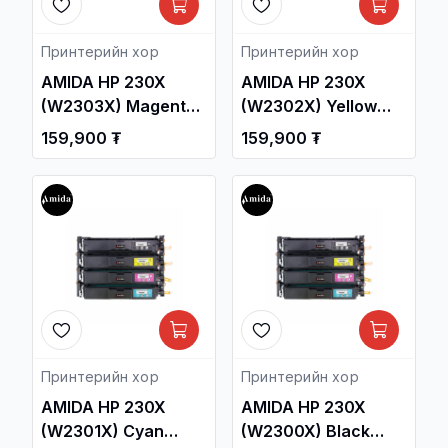
Принтерийн хор
Принтерийн хор
AMIDA HP 230X
AMIDA HP 230X
(W2303X) Magenta
(W2302X) Yellow
Laser Toner
Laser Toner
159,900 ₮
159,900 ₮
Cartridge OEM /HP
Cartridge OEM /HP
Color Laser Jet Pro
Color Laser Jet Pro
MFP 4303 Printer/ /
MFP 4303 Printer/ /
Принтерийн хор /
Принтерийн хор /
Принтерийн хор
Принтерийн хор
AMIDA HP 230X
AMIDA HP 230X
(W2301X) Cyan
(W2300X) Black