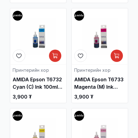
Принтерийн хор /
Принтерийн хор /
Принтерийн хор
Принтерийн хор
AMIDA Epson T6732
AMIDA Epson T6733
Cyan (C) Ink 100ml
Magenta (M) Ink
OEM /L1800, L805,
100ml OEM /L1800,
3,900 ₮
3,900 ₮
L850/ / Принтерийн
L805, L850/ /
хор /
Принтерийн хор /