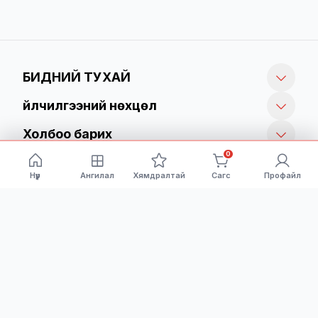
Pro M155, M182,
LaserJet MFP M139
M183 series/ /
Series/ /
Принтерийн хор /
Принтерийн хор /
БИДНИЙ ТУХАЙ
Үйлчилгээний нөхцөл
Холбоо барих
0
Нүүр
Ангилал
Хямдралтай
Сагс
Профайл