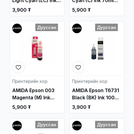
Light Cyan (LC) Ink
Cyan (C) Ink 70ml
100ml OEM /L1800,
OEM /L15150,
3,900 ₮
5,900 ₮
L805, L850/ /
L15158.../ /
Принтерийн хор /
Принтерийн хор /
Дууссан
Дууссан
Принтерийн хор
Принтерийн хор
AMIDA Epson 003
AMIDA Epson T6731
Magenta (M) Ink
Black (BK) Ink 100ml
70ml OEM /L31xx,
OEM /L1800, L805,
5,900 ₮
3,900 ₮
L32xx/ /
L850/ / Принтерийн
Принтерийн хор /
хор /
Дууссан
Дууссан