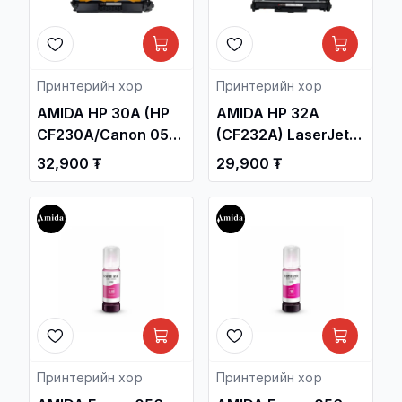
Принтерийн хор
Принтерийн хор
AMIDA HP 30A (HP
AMIDA HP 32A
CF230A/Canon 051)
(CF232A) LaserJet
Black Laser Toner
Imaging Drum OEM
32,900 ₮
29,900 ₮
Cartridge OEM /HP
/HP LaserJet Pro
LaserJet Pro M203
M118dw, MFP
Printers, MFP
M148fdw, MFP
M227.../ /
M227fdn, M203dw,
Принтерийн хор /
MFP M148dw/ /
Принтерийн Бул /
Принтерийн хор
Принтерийн хор