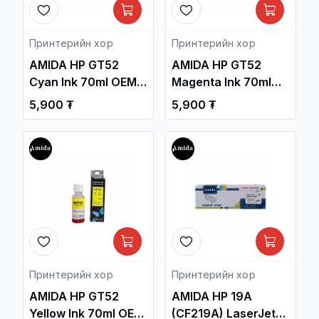
Принтерийн хор
Принтерийн хор
AMIDA HP GT52
AMIDA HP GT52
Cyan Ink 70ml OEM
Magenta Ink 70ml
/HP Smart Tank 520,
OEM /HP Smart Tank
5,900 ₮
5,900 ₮
580, 670, 720, 750
520, 580, 670, 720,
Printer series/ /
750 Printer series/ /
Принтерийн хор /
Принтерийн хор /
Принтерийн хор
Принтерийн хор
AMIDA HP GT52
AMIDA HP 19A
Yellow Ink 70ml OEM
(CF219A) LaserJet