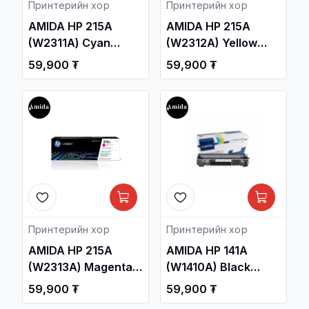
Принтерийн хор
Принтерийн хор
AMIDA HP 215A
AMIDA HP 215A
(W2311А) Cyan
(W2312A) Yellow
Laser Toner
Laser Toner
59,900 ₮
59,900 ₮
Cartridge OEM /HP
Cartridge OEM /HP
Color Laser Pro
Color Laser Pro
M155, M182, M183
M155, M182, M183
series/ /
series/ /
Принтерийн хор /
Принтерийн хор /
Принтерийн хор
Принтерийн хор
AMIDA HP 215A
AMIDA HP 141A
(W2313А) Magenta
(W1410A) Black
Toner Cartridge
Laser Toner
59,900 ₮
59,900 ₮
OEM /HP Color Laser
Cartridge OEM /HP