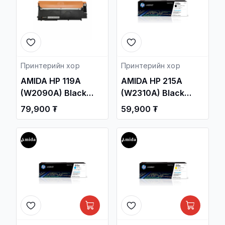
Принтерийн хор
Принтерийн хор
AMIDA HP 119A
AMIDA HP 215A
(W2090A) Black
(W2310A) Black
Laser Toner
Laser Toner
79,900 ₮
59,900 ₮
Cartridge OEM /HP
Cartridge OEM /HP
Color Laser 150
Color Laser Pro
Printer series, MFP
M155, M182, M183
179 Printer series/ /
series/ /
Принтерийн хор /
Принтерийн хор /