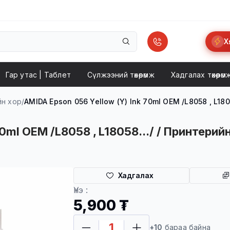
Х
Гар утас | Taблет
Сүлжээний төхөөрөмж
Хадгалах төхөөрөм
н хор
/
AMIDA Epson 056 Yellow (Y) Ink 70ml OEM /L8058 , L180
0ml OEM /L8058 , L18058.../ / Принтерийн
Хадгалах
Хүргэлт
Үнэ :
5,900 ₮
+10
бараа байна