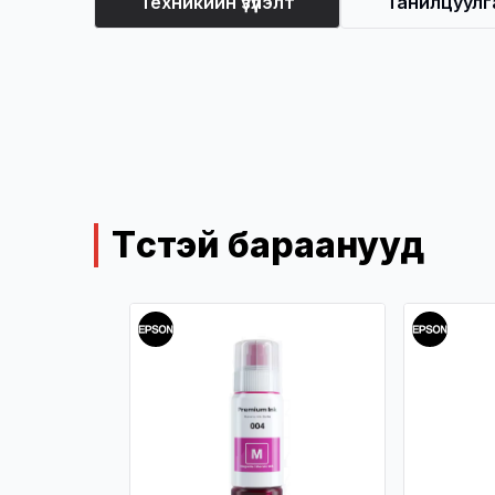
Техникийн үзүүлэлт
Танилцуулг
Техникийн үзүүлэлт
Төстэй бараанууд