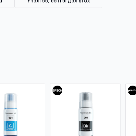
а
Үнэлгээ, сэтгэгдэл өгөх