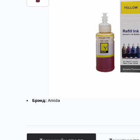
Бүтээгдэхүүний үндсэн үзүүлэлт
Брэнд:
Amida