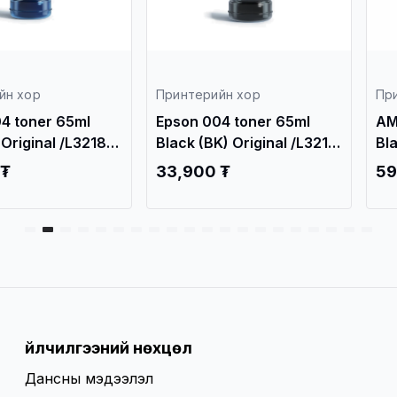
йн хор
Принтерийн хор
Пр
4 toner 65ml
Epson 004 toner 65ml
AM
Original /L3218,
Black (BK) Original /L3218,
Bl
L3219.../
Ca
 ₮
33,900 ₮
59
La
Se
/
Үйлчилгээний нөхцөл
Дансны мэдээлэл