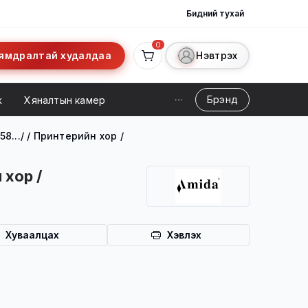
Бидний тухай
0
ямдралтай худалдаа
Нэвтрэх
Брэнд
ж
Хяналтын камер
58.../ / Принтерийн хор /
 хор /
Хуваалцах
Хэвлэх
ийн үйлчилгээ