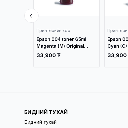
Принтерийн хор
Принтери
er 65ml
Epson 004 toner 65ml
Epson 00
inal /L3218,
Magenta (М) Original
Cyan (C) 
/L3218, L3219.../
L3219.../
33,900 ₮
33,900
БИДНИЙ ТУХАЙ
Бидний тухай