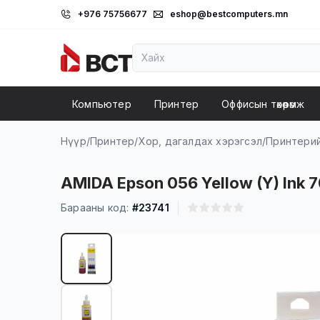
+976 75756677
eshop@bestcomputers.mn
Компьютер
Принтер
Оффисын төхөөрөмж
Нүүр
/
Принтер
/
Хор, дагалдах хэрэгсэл
/
Принтерий
AMIDA Epson 056 Yellow (Y) Ink 7
Барааны код:
#23741