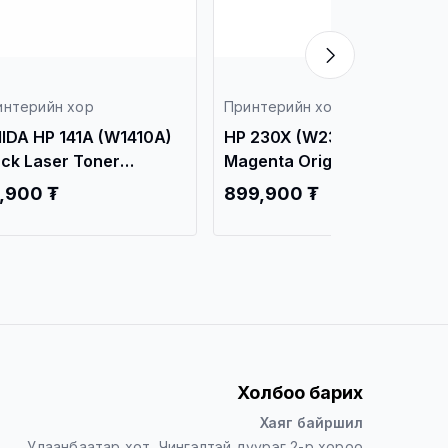
интерийн хор
Принтерийн хор
IDA HP 141A (W1410A)
HP 230X (W2303X)
ack Laser Toner
Magenta Original Laser
rtridge OEM /HP
Jet Toner Cartridge HP
,900 ₮
899,900 ₮
serJet MFP M139
Color Laser Jet Pro MFP
ries/ / Принтерийн хор
4303 Printer/ /
Принтерийн хор /
Холбоо барих
Хаяг байршил
Улаанбаатар хот, Чингэлтэй дүүрэг 2-р хороо