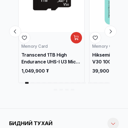
Memory Card
Memory Card
HS-I
Transcend 1TB High
Hiksemi Neo Lu
o SD
Endurance UHS-I U3 Micro
V30 100MB/s M
SD Memory Card with SD
Memory Card H
1,049,900 ₮
39,900 ₮
adapter /TS1TUSD350V/
128G
БИДНИЙ ТУХАЙ