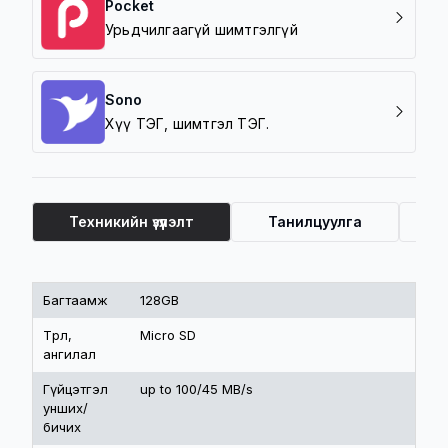
Pocket
Урьдчилгаагүй шимтгэлгүй
Sono
Хүү ТЭГ, шимтгэл ТЭГ.
Техникийн үзүүлэлт
Танилцуулга
Ү
Техникийн үзүүлэлт
Багтаамж
128GB
Төрөл,
Micro SD
ангилал
Гүйцэтгэл
up to 100/45 MB/s
унших/
бичих