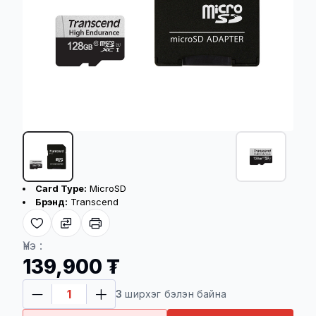
Бүтээгдэхүүний үндсэн үзүүлэлт
Card Type:
MicroSD
Брэнд:
Transcend
Хүргэлтийн үйлчилгээ
Үнэ :
139,900 ₮
Төлбөр баталгаажсан үеэс хойш 08-48
3
ширхэг бэлэн байна
цагийн дотор хүргэгдэнэ