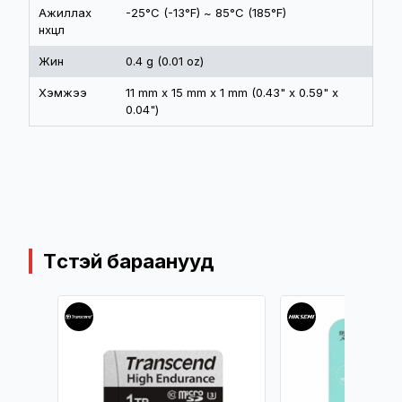
Ажиллах
-25°C (-13°F) ~ 85°C (185°F)
нөхцөл
Жин
0.4 g (0.01 oz)
Хэмжээ
11 mm x 15 mm x 1 mm (0.43" x 0.59" x
0.04")
Төстэй бараанууд