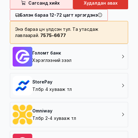
Сагсанд хийх
Худалдан авах
100,000 төгрөг болон түүнээс дээш
үнийн дүнтэй барааг үнэгүй хүргэнэ
Бэлэн бараа 12-72 цагт хүргэгдэнэ
100,000 төгрөг дотор үнийн дүнтэй
барааг 5000 төгрөгөөр хүргэнэ
Энэ бараа цөөн үлдсэн тул. Та утасдаж
лавлаарай.
7575-6677
Хүргэлтийн бүс
Баруун зүг /5 шар/
Зүүн зүг /Амгалан/
Голомт банк
Урд зүг /Зайсан, Архивын ерөнхий
Хэрэглээний зээл
газар/
Хойд зүг / 7 Буудал/
StorePay
Төлбөрөө 4 хувааж төл
Omniway
Төлбөрөө 2-4 хувааж төл