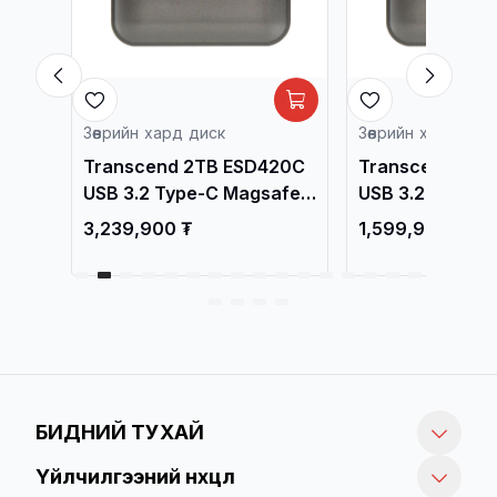
Зөөврийн хард диск
Зөөврийн хард дис
20G
Transcend 2TB ESD420C
Transcend 1TB
USB 3.2 Type-C Magsafe
USB 3.2 Type-C
 ,
External SSD, Iron Gray
External SSD, I
3,239,900 ₮
1,599,900 ₮
TS2TESD420C / Зөөврийн
TS1TESD420C / 
Хард /
Хард /
БИДНИЙ ТУХАЙ
Үйлчилгээний нөхцөл