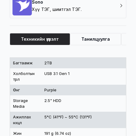
Sono
Хүү ТЭГ, шимтгэл ТЭГ.
Техникийн үзүүлэлт
Танилцуулга
Ү
Техникийн үзүүлэлт
Багтаамж
2TB
Холболтын
USB 3.1 Gen 1
төрөл
Өнгө
Purple
Storage
2.5" HDD
Media
Ажиллах
5°C (41°F) ~ 55°C (131°F)
нөхцөл
Жин
191 g (6.74 oz)