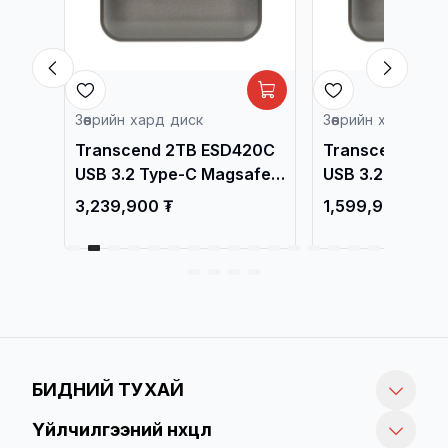
Зөөврийн хард диск
Зөөврийн хард диск
0G
Transcend 2TB ESD420C
Transcend 1TB 
USB 3.2 Type-C Magsafe
USB 3.2 Type-C 
,
External SSD, Iron Gray
External SSD, Ir
3,239,900 ₮
1,599,900 ₮
TS2TESD420C / Зөөврийн
TS1TESD420C / З
Хард /
Хард /
БИДНИЙ ТУХАЙ
Үйлчилгээний нөхцөл