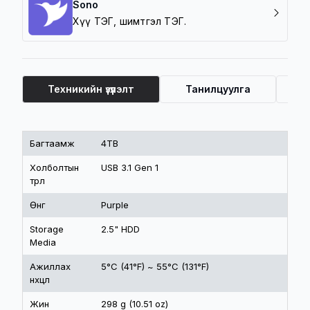
Sono
Хүү ТЭГ, шимтгэл ТЭГ.
Техникийн үзүүлэлт
Танилцуулга
Ү
Техникийн үзүүлэлт
Багтаамж
4TB
Холболтын
USB 3.1 Gen 1
төрөл
Өнгө
Purple
Storage
2.5" HDD
Media
Ажиллах
5°C (41°F) ~ 55°C (131°F)
нөхцөл
Жин
298 g (10.51 oz)