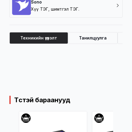
Sono
Хүү ТЭГ, шимтгэл ТЭГ.
Техникийн үзүүлэлт
Танилцуулга
Ү
Техникийн үзүүлэлт
Төстэй бараанууд