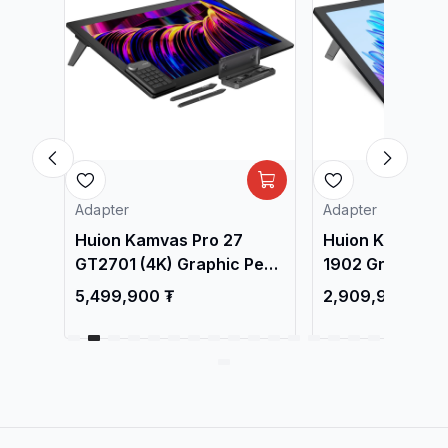
Adapter
Adapter
3
Huion Kamvas Pro 27
Huion Kamvas P
GT2701 (4K) Graphic Pen
1902 Graphic Pe
 /
Display with li-battery /
Black / Зурдаг 
5,499,900 ₮
2,909,900 ₮
Зурдаг Таблет /