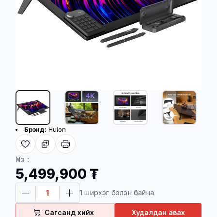
Бүтээгдэхүүний үндсэн үзүүлэлт
Брэнд:
Huion
+4
Хүргэлтийн үйлчилгээ
Үнэ :
5,499,900 ₮
Төлбөр баталгаажсан үеэс хойш 08-48
1
ширхэг бэлэн байна
цагийн дотор хүргэгдэнэ
Сагсанд хийх
Худалдан авах
100,000 төгрөг болон түүнээс дээш