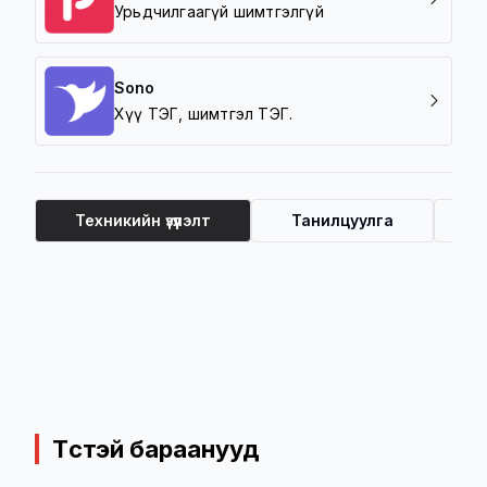
Урьдчилгаагүй шимтгэлгүй
Sono
Хүү ТЭГ, шимтгэл ТЭГ.
Техникийн үзүүлэлт
Танилцуулга
Ү
Техникийн үзүүлэлт
Төстэй бараанууд