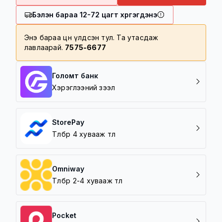
үнийн дүнтэй барааг үнэгүй хүргэнэ
Бэлэн бараа 12-72 цагт хүргэгдэнэ
100,000 төгрөг дотор үнийн дүнтэй
барааг 5000 төгрөгөөр хүргэнэ
Энэ бараа цөөн үлдсэн тул. Та утасдаж
лавлаарай.
7575-6677
Хүргэлтийн бүс
Баруун зүг /5 шар/
Зүүн зүг /Амгалан/
Голомт банк
Урд зүг /Зайсан, Архивын ерөнхий
Хэрэглээний зээл
газар/
Хойд зүг / 7 Буудал/
StorePay
Төлбөрөө 4 хувааж төл
Omniway
Төлбөрөө 2-4 хувааж төл
Pocket