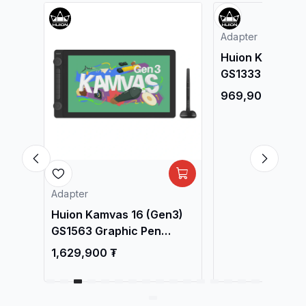
Adapter
Adapter
 GT-
Huion Kamvas 16 (Gen3)
Huion Kamvas 1
play,
GS1563 Graphic Pen
GS1333 Graphic
т /
Display, Black / Зурдаг
Display, Black 
1,629,900 ₮
969,900 ₮
Таблет /
Таблет /