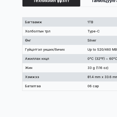
Техникийн үзүүлэлт
Танилцуулг
Техникийн үзүүлэлт
Багтаамж
1TB
Холболтын төрөл
Type-C
Өнгө
Silver
Гүйцэтгэл унших/бичих
Up to 520/460 MB
Ажиллах нөхцөл
0°C (32°F) ~ 60°C
Жин
33 g (1.16 oz)
Хэмжээ
81.4 mm x 33.6 mm 
Баталгаа
06 сар