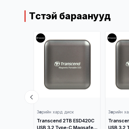
Төстэй бараанууд
ск
Зөөврийн хард диск
Зөөврийн х
B ESD420G
Transcend 2TB ESD420C
Transce
Type-C
USB 3.2 Type-C Magsafe
USB 3.2 