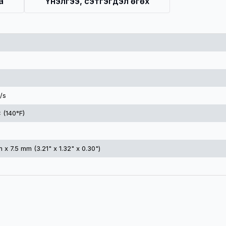
а
Үнэлгээ, сэтгэгдэл өгөх
/s
 (140°F)
x 7.5 mm (3.21" x 1.32" x 0.30")