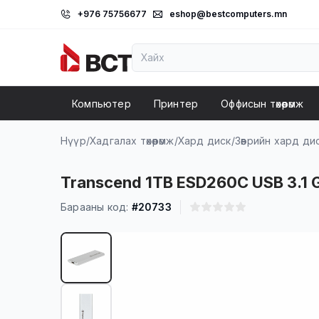
+976 75756677
eshop@bestcomputers.mn
Компьютер
Принтер
Оффисын төхөөрөмж
Нүүр
/
Хадгалах төхөөрөмж
/
Хард диск
/
Зөөврийн хард ди
Transcend 1TB ESD260C USB 3.1 G
Барааны код:
#20733