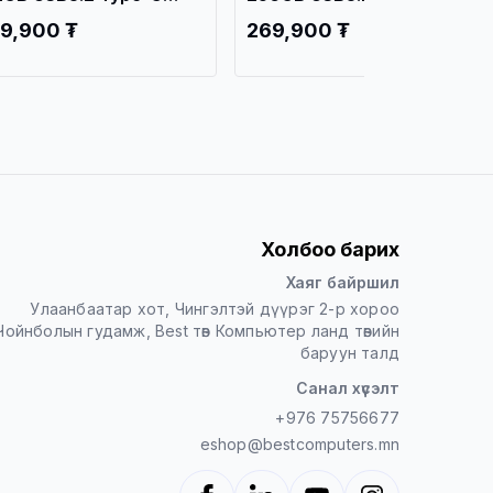
rtable SSD HS-ESSD-
Portable SSD HS-ESSD-
9,900 ₮
269,900 ₮
00N
T200N
Холбоо барих
Хаяг байршил
Улаанбаатар хот, Чингэлтэй дүүрэг 2-р хороо
Чойнболын гудамж, Best төв Компьютер ланд төвийн
баруун талд
Санал хүсэлт
+976 75756677
eshop@bestcomputers.mn