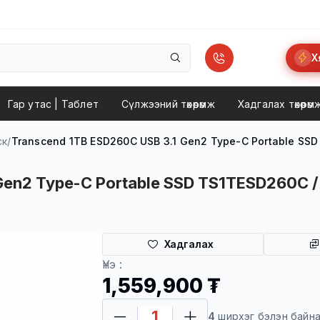
Х
Гар утас | Taблет
Сүлжээний төхөөрөмж
Хадгалах төхөөрөм
ск
/
Transcend 1TB ESD260C USB 3.1 Gen2 Type-C Portable SSD 
en2 Type-C Portable SSD TS1TESD260C / З
Хадгалах
Хүргэлт
Үнэ :
1,559,900 ₮
4
ширхэг бэлэн байн