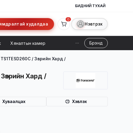
БИДНИЙ ТУХАЙ
0
ямдралтай худалдаа
Нэвтрэх
Брэнд
ж
Хяналтын камер
TS1TESD260C / Зөөврийн Хард /
өөврийн Хард /
Хуваалцах
Хэвлэх
ийн үйлчилгээ
а