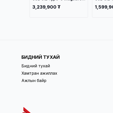
al SSD ,
External SSD, Iron Gray
External 
3,239,900 ₮
1,599,9
20G /
TS2TESD420C / Зөөврийн
TS1TESD
 /
Хард /
Хард /
БИДНИЙ ТУХАЙ
Бидний тухай
Хамтран ажиллах
Ажлын байр