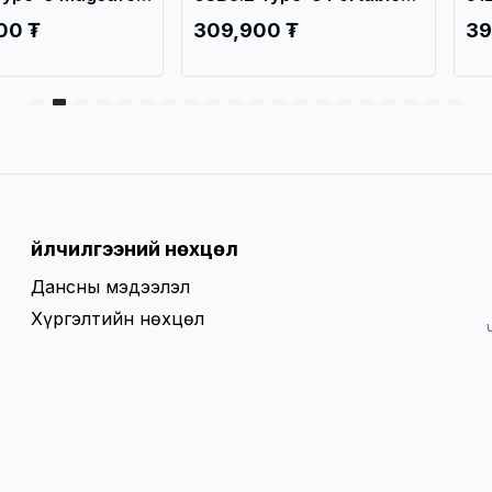
SSD, Iron Gray
SSD HS-ESSD-T200N
Po
00 ₮
309,900 ₮
39
420C / Зөөврийн
T2
Үйлчилгээний нөхцөл
Дансны мэдээлэл
Хүргэлтийн нөхцөл