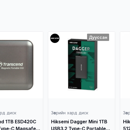
Дууссан
ард диск
Зөөврийн хард диск
Зөө
nd 1TB ESD420C
Hiksemi Dagger Mini 1TB
Hi
Type-C Magsafe
USB3.2 Type-C Portable
51