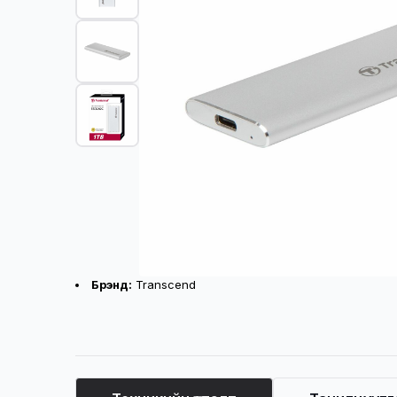
Бүтээгдэхүүний үндсэн үзүүлэлт
Брэнд:
Transcend