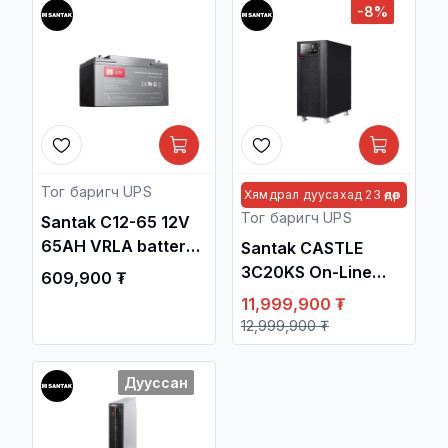
-8%
Тог баригч UPS
Хямдрал дуусахад 23 өдөр
Тог баригч UPS
Santak C12-65 12V
65AH VRLA battery /
Santak CASTLE
Тог Баригч
3C20KS On-Line
609,900 ₮
тогтворжуулагч /
20KVA/18KW Tower
11,999,900 ₮
3-phase UPS /No
12,999,900 ₮
battery/ / Тог Баригч
тогтворжуулагч /
Дууссан