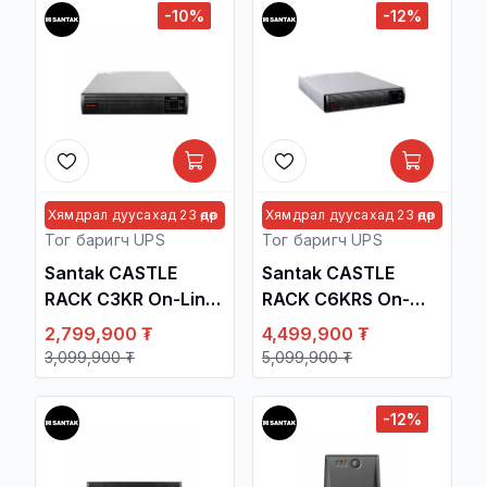
тогтворжуулагч /
тогтворжуулагч /
-10%
-12%
Хямдрал дуусахад 23 өдөр
Хямдрал дуусахад 23 өдөр
Тог баригч UPS
Тог баригч UPS
Santak CASTLE
Santak CASTLE
RACK C3KR On-Line
RACK C6KRS On-
3000VA/2400W
Line 6KVA/6KW
2,799,900 ₮
4,499,900 ₮
Rack UPS / Тог
Rack UPS /No
3,099,900 ₮
5,099,900 ₮
Баригч
battery/ / Тог Баригч
тогтворжуулагч /
тогтворжуулагч /
-12%