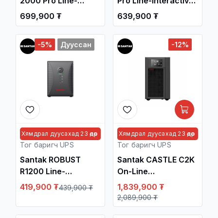
2000 Pro Line-
Pro Line-interactive
interactive
1500VA/900W UPS /
699,900 ₮
639,900 ₮
2000VA/1200W UPS
Тог Баригч
/ Тог Баригч
тогтворжуулагч /
-5%
Дууссан
-12%
тогтворжуулагч /
Хямдрал дуусахад 23 өдөр
Хямдрал дуусахад 23 өдөр
Тог баригч UPS
Тог баригч UPS
Santak ROBUST
Santak CASTLE C2K
R1200 Line-
On-Line
interactive
2000VA/1800W
419,900 ₮
1,839,900 ₮
439,900 ₮
1200VA/600W UPS /
Tower UPS / Тог
2,089,900 ₮
Тог Баригч
Баригч