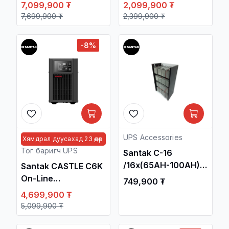
10KVA/9KW Tower
3000VA/2700W
7,099,900 ₮
2,099,900 ₮
3-phase UPS /No
Tower UPS / Тог
7,699,900 ₮
2,399,900 ₮
battery/ / Тог Баригч
Баригч
тогтворжуулагч /
тогтворжуулагч /
-8%
UPS Accessories
Хямдрал дуусахад 23 өдөр
Тог баригч UPS
Santak C-16
/16x(65AH-100AH)/
Santak CASTLE C6K
Battery Cabinet /
On-Line
749,900 ₮
Тог Баригч
6KVA/5.4KW Tower
4,699,900 ₮
тогтворжуулагч /
UPS / Тог Баригч
5,099,900 ₮
тогтворжуулагч /