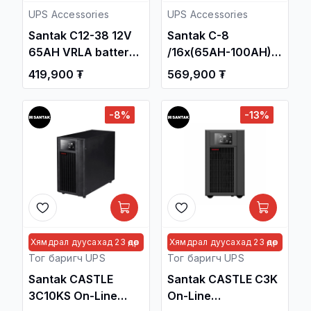
UPS Accessories
UPS Accessories
Santak C12-38 12V
Santak C-8
65AH VRLA battery /
/16x(65AH-100AH)/
Тог Баригч
Battery Cabinet /
419,900 ₮
569,900 ₮
тогтворжуулагч /
Тог Баригч
тогтворжуулагч /
-8%
-13%
Хямдрал дуусахад 23 өдөр
Хямдрал дуусахад 23 өдөр
Тог баригч UPS
Тог баригч UPS
Santak CASTLE
Santak CASTLE C3K
3C10KS On-Line
On-Line