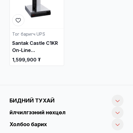
Тог баригч UPS
Santak Castle C1KR
On-Line
1000VA/800W Rack
1,599,900 ₮
UPS / Тог Баригч
тогтворжуулагч /
БИДНИЙ ТУХАЙ
Үйлчилгээний нөхцөл
Холбоо барих