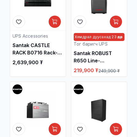
UPS Accessories
Хямдрал дуусахад 23 өдөр
Тог баригч UPS
Santak CASTLE
RACK B0716 Rack-
Santak ROBUST
Battery Module
R650 Line-
2,639,900 ₮
/7AHx16/ / Тог
interactive
219,900 ₮
249,900 ₮
Баригч
650VA/360W UPS /
тогтворжуулагч /
Тог Баригч
тогтворжуулагч /