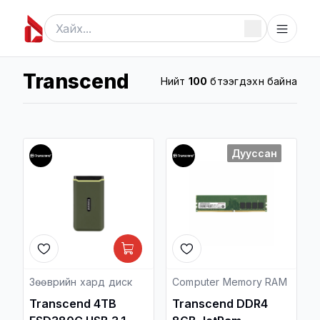
Transcend
Нийт
100
бүтээгдэхүүн байна
Дууссан
Зөөврийн хард диск
Computer Memory RAM
Transcend 4TB
Transcend DDR4