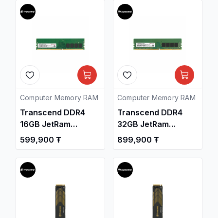
Computer Memory RAM
Computer Memory RAM
Transcend DDR4
Transcend DDR4
16GB JetRam
32GB JetRam
3200MHz UDIMM PC
3200MHz UDIMM PC
599,900 ₮
899,900 ₮
Memory
Memory
/JM3200HLE-16G/
/JM3200HLE-32G/