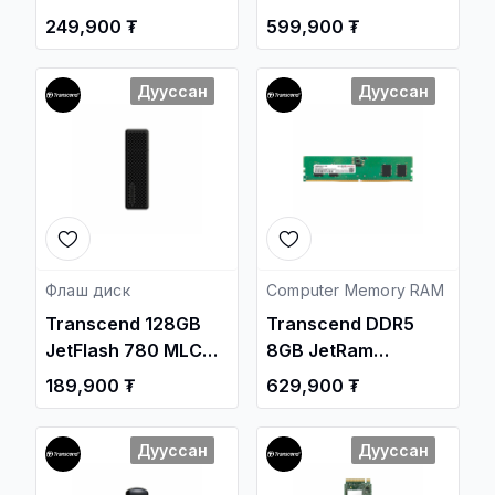
Flash Drive
inch USB 3.1 External
249,900 ₮
599,900 ₮
/TS512GJF930C/
Hard Drive
/TS4TSJ35T3/
Дууссан
Дууссан
Флаш диск
Computer Memory RAM
Transcend 128GB
Transcend DDR5
JetFlash 780 MLC
8GB JetRam
USB 3.1 Gen1 Flash
4800MHz SODIMM
189,900 ₮
629,900 ₮
Drive
Notebook Memory
/TS128GJF780/
/JM4800ASG-8G/
Дууссан
Дууссан