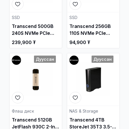
SSD
SSD
Transcend 500GB
Transcend 256GB
240S NVMe PCIe
110S NVMe PCIe
Gen4x4 M.2 2280
Gen3 M.2 2280
239,900 ₮
94,900 ₮
Internal SSD
Internal SSD
/TS500GMTE240S/
/TS256GMTE110S/
Дууссан
Дууссан
Флаш диск
NAS & Storage
Transcend 512GB
Transcend 4TB
JetFlash 930C 2-In-1
StoreJet 35T3 3.5-