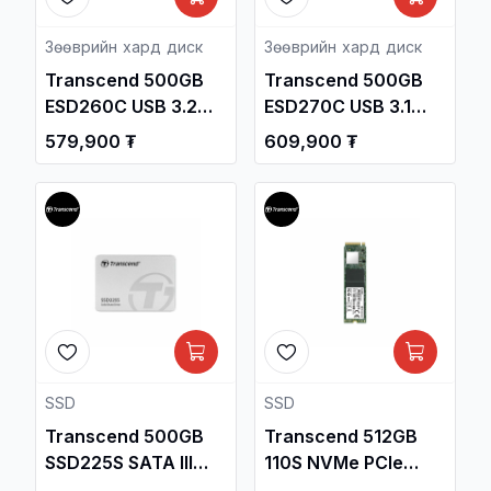
Зөөврийн хард диск
Зөөврийн хард диск
Transcend 500GB
Transcend 500GB
ESD260C USB 3.2
ESD270C USB 3.1
Gen2 Type-C
Gen2 Type-C
579,900 ₮
609,900 ₮
Portable SSD
Portable SSD
TS500GESD260C /
TS500GESD270C /
Зөөврийн Хард /
Зөөврийн Хард /
SSD
SSD
Transcend 500GB
Transcend 512GB
SSD225S SATA III
110S NVMe PCIe
2.5-Inch Internal SSD
Gen3 M.2 2280