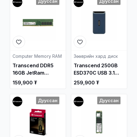
Дууссан
Дууссан
Computer Memory RAM
Зөөврийн хард диск
Transcend DDR5
Transcend 250GB
16GB JetRam
ESD370C USB 3.1
4800MHz UDIMM PC
Gen2 Type-C
159,900 ₮
259,900 ₮
Memory
Portable SSD
/JM4800ALE-16G/
/TS250GESD370C/
Дууссан
Дууссан