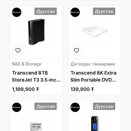
/JM3200HSG-8G/
Memory Card with
Дууссан
Дууссан
SD adapter
/TS64GUSD350V/
NAS & Storage
Дагалдах төхөөрөмж
Transcend 8TB
Transcend 8K Extra
StoreJet T3 3.5-inch
Slim Portable DVD
USB 3.1 External
Writer, White
1,199,900 ₮
139,900 ₮
Hard Drive
/TS8XDVDS-W/
TS8TSJ35T3 /
Дууссан
Дууссан
Зөөврийн Хард /