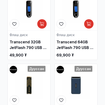
Флаш диск
Флаш диск
Transcend 32GB
Transcend 64GB
JetFlash 790 USB 3.1
JetFlash 790 USB 3.1
Gen1 Flash Drive
Gen1 Flash Drive
49,900 ₮
69,900 ₮
/TS32GJF790K/
/TS64GJF790K/
Дууссан
Дууссан