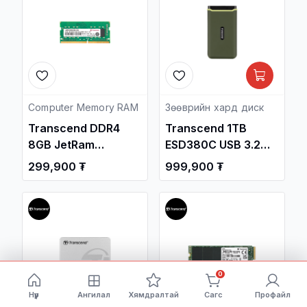
Computer Memory RAM
Зөөврийн хард диск
Transcend DDR4
Transcend 1TB
8GB JetRam
ESD380C USB 3.2
3200MHz SODIMM
Gen2x2 Type-C
299,900 ₮
999,900 ₮
Notebook Memory
Portable SSD
/JM3200HSB-8G/
TS1TESD380C /
Зөөврийн Хард /
0
Нүүр
Ангилал
Хямдралтай
Сагс
Профайл