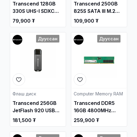
Transcend 128GB
Transcend 250GB
330S UHS-I SDXC
825S SATA III M.2
100MB/s SD Memory
2280 Internal SSD
79,900 ₮
109,900 ₮
Card
/TS250GMTS825S/
/TS128GSDC330S/
Дууссан
Дууссан
Флаш диск
Computer Memory RAM
Transcend 256GB
Transcend DDR5
JetFlash 920 USB
16GB 4800MHz
3.2 Gen1 Flash Drive
UDIMM PC Memory
181,500 ₮
259,900 ₮
/TS256GJF920/
/JM4800AL/