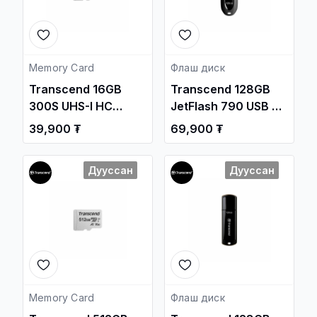
Memory Card
Флаш диск
Transcend 16GB
Transcend 128GB
300S UHS-I HC
JetFlash 790 USB 3.1
95MB/s Micro SD
Gen1 Flash Drive
39,900 ₮
69,900 ₮
Memory Card
/TS128GJF790K/
/TS16GUSD300S/
Дууссан
Дууссан
Memory Card
Флаш диск