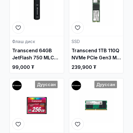
Флаш диск
SSD
Transcend 64GB
Transcend 1TB 110Q
JetFlash 750 MLC
NVMe PCIe Gen3 M.2
USB 3.1 Gen1 Flash
2280 Internal SSD
99,000 ₮
239,900 ₮
Drive
/TS1TMTE110Q/
/TS64GJF750K/
Дууссан
Дууссан