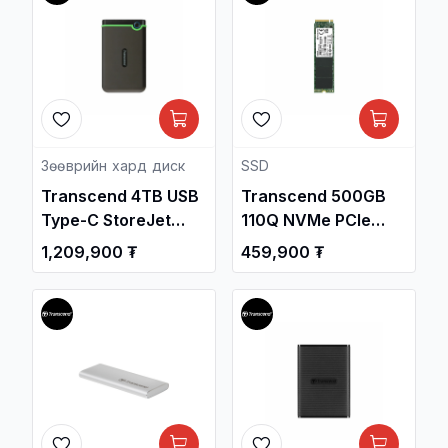
Зөөврийн хард диск
SSD
Transcend 4TB USB
Transcend 500GB
Type-C StoreJet
110Q NVMe PCIe
25M3C 2.5-inch
Gen3 M.2 2280
1,209,900 ₮
459,900 ₮
Portable Hard Drive
Internal SSD
TS4TSJ25M3C /
/TS500GMTE110Q/
Зөөврийн Хард /