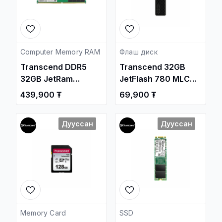
Computer Memory RAM
Флаш диск
Transcend DDR5
Transcend 32GB
32GB JetRam
JetFlash 780 MLC
4800MHz UDIMM PC
USB 3.1 Gen1 Flash
439,900 ₮
69,900 ₮
Memory
Drive /TS32GJF780/
/JM4800ALE-32G/
Дууссан
Дууссан
Memory Card
SSD