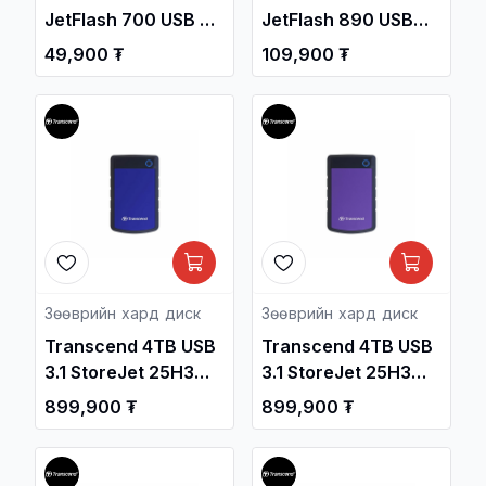
JetFlash 700 USB 3.1
JetFlash 890 USB
Gen1 Flash Drive
Type-C Flash Drive
49,900 ₮
109,900 ₮
/TS32GJF700/
/TS32GJF890S/
Зөөврийн хард диск
Зөөврийн хард диск
Transcend 4TB USB
Transcend 4TB USB
3.1 StoreJet 25H3
3.1 StoreJet 25H3
2.5-inch Portable
2.5-inch Portable
899,900 ₮
899,900 ₮
Hard Drive Blue
Hard Drive Purple
TS4TSJ25H3B /
TS4TSJ25H3P /
Зөөврийн Хард /
Зөөврийн Хард /