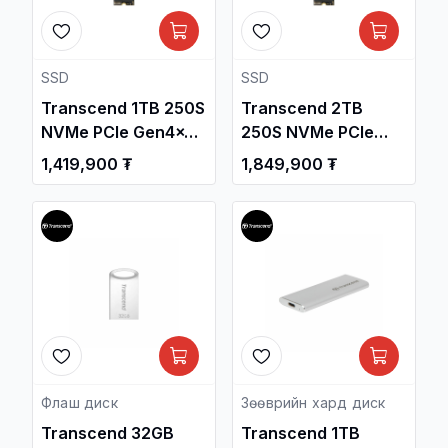
SSD
SSD
Transcend 1TB 250S
Transcend 2TB
NVMe PCIe Gen4x4
250S NVMe PCIe
M.2 2280 Internal
Gen4x4 M.2 2280
1,419,900 ₮
1,849,900 ₮
Gaming SSD
Internal Gaming SSD
/TS1TMTE250S/
/TS2TMTE250S/
Флаш диск
Зөөврийн хард диск
Transcend 32GB
Transcend 1TB