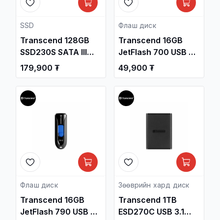
SSD
Флаш диск
Transcend 128GB
Transcend 16GB
SSD230S SATA III
JetFlash 700 USB 3.1
2.5-Inch Internal SSD
Gen1 Flash Drive
179,900 ₮
49,900 ₮
/TS128GSSD230S/
/TS16GJF700/
Флаш диск
Зөөврийн хард диск
Transcend 16GB
Transcend 1TB
JetFlash 790 USB 3.1
ESD270C USB 3.1