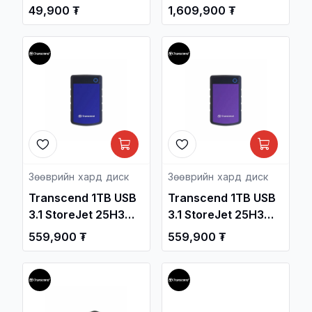
Gen1 Flash Drive
Gen2 Type-C
49,900 ₮
1,609,900 ₮
/TS16GJF790K/
Portable SSD
TS1TESD270C /
Зөөврийн Хард /
Зөөврийн хард диск
Зөөврийн хард диск
Transcend 1TB USB
Transcend 1TB USB
3.1 StoreJet 25H3
3.1 StoreJet 25H3
2.5-inch Portable
2.5-inch Portable
559,900 ₮
559,900 ₮
Hard Drive Blue
Hard Drive Purple
TS1TSJ25H3B /
TS1TSJ25H3P /
Зөөврийн Хард /
Зөөврийн Хард /