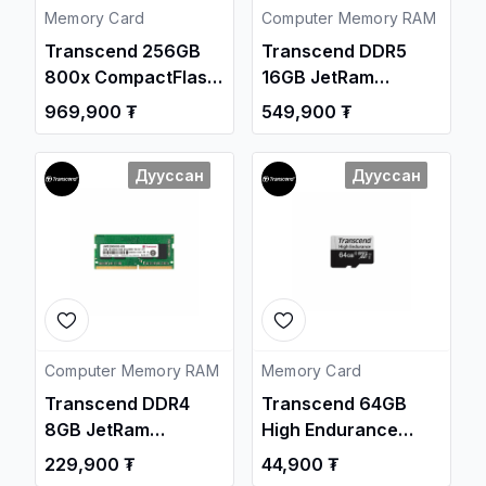
Memory Card
Computer Memory RAM
Transcend 256GB
Transcend DDR5
800x CompactFlash
16GB JetRam
Memory Card UDMA
4800MHz SODIMM
969,900 ₮
549,900 ₮
/TS256GCF800/
Notebook Memory
/JM4800ASE-16G/
Дууссан
Дууссан
Computer Memory RAM
Memory Card
Transcend DDR4
Transcend 64GB
8GB JetRam
High Endurance
3200MHz SODIMM
350V UHS-I XC
229,900 ₮
44,900 ₮
Notebook Memory
100MB/s Micro SD