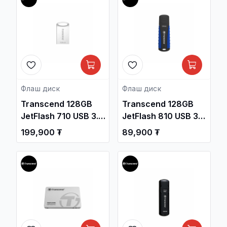
/TS256GUSD300S-
A/
Флаш диск
Флаш диск
Transcend 128GB
Transcend 128GB
JetFlash 710 USB 3.1
JetFlash 810 USB 3.1
Gen1 Flash Drive
Gen1 Flash Drive
199,900 ₮
89,900 ₮
/TS128GJF710S/
/TS128GJF810/