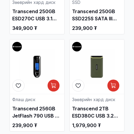
Зөөврийн хард диск
SSD
Transcend 250GB
Transcend 250GB
ESD270C USB 3.1
SSD225S SATA III
Gen2 Type-C
2.5-Inch Internal SSD
349,900 ₮
239,900 ₮
Portable SSD
/TS250GSSD225S/
TS250GESD270C /
Зөөврийн Хард /
Флаш диск
Зөөврийн хард диск
Transcend 256GB
Transcend 2TB
JetFlash 790 USB 3.1
ESD380C USB 3.2
Gen1 Flash Drive
Gen2x2 Type-C
239,900 ₮
1,979,900 ₮
/TS256GJF790K/
Portable SSD