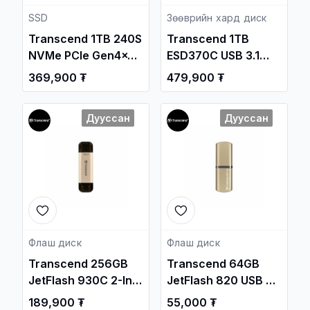
SSD
Зөөврийн хард диск
Transcend 1TB 240S
Transcend 1TB
NVMe PCIe Gen4x4
ESD370C USB 3.1
M.2 2280 Internal
Gen2 Type-C
369,900 ₮
479,900 ₮
SSD /TS1TMTE240S/
Portable SSD
/TS1TESD370C/
Дууссан
Дууссан
Флаш диск
Флаш диск
Transcend 256GB
Transcend 64GB
JetFlash 930C 2-In-1
JetFlash 820 USB 3.1
Flash Drive
Gen1 Flash Drive
189,900 ₮
55,000 ₮