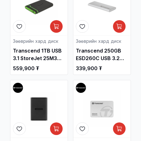
Зөөврийн хард диск
Зөөврийн хард диск
Transcend 1TB USB
Transcend 250GB
3.1 StoreJet 25M3
ESD260C USB 3.2
2.5-inch Portable
Gen2 Type-C
559,900 ₮
339,900 ₮
Hard Drive Iron Gray
Portable SSD
TS1TSJ25M3S /
TS250GESD260C /
Зөөврийн Хард /
Зөөврийн Хард /