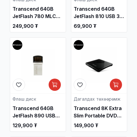
Transcend 64GB
Transcend 64GB
JetFlash 780 MLC
JetFlash 810 USB 3.1
USB 3.1 Gen1 Flash
Gen1 Flash Drive
249,900 ₮
69,900 ₮
Drive /TS64GJF780/
/TS64GJF810/
Флаш диск
Дагалдах төхөөрөмж
Transcend 64GB
Transcend 8K Extra
JetFlash 890 USB
Slim Portable DVD
Type-C Flash Drive
Writer, Black
129,900 ₮
149,900 ₮
/TS64GJF890S/
/TS8XDVDS-K/