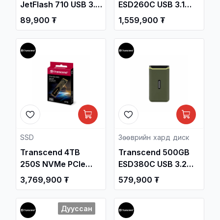
JetFlash 710 USB 3.1
ESD260C USB 3.1
Gen1 Flash Drive
Gen2 Type-C
89,900 ₮
1,559,900 ₮
/TS32GJF710S/
Portable SSD
TS1TESD260C /
Зөөврийн Хард /
SSD
Зөөврийн хард диск
Transcend 4TB
Transcend 500GB
250S NVMe PCIe
ESD380C USB 3.2
Gen4x4 M.2 2280
Gen2 Type-C
3,769,900 ₮
579,900 ₮
Internal Gaming SSD
Portable SSD
/TS4TMTE250S/
TS500GESD380C /
Дууссан
Зөөврийн Хард /