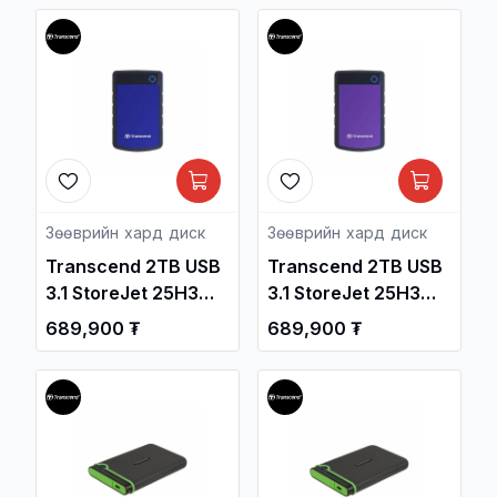
TS2TESD380C /
Зөөврийн Хард /
Зөөврийн хард диск
Зөөврийн хард диск
Transcend 2TB USB
Transcend 2TB USB
3.1 StoreJet 25H3
3.1 StoreJet 25H3
2.5-inch Portable
2.5-inch Portable
689,900 ₮
689,900 ₮
Hard Drive Blue
Hard Drive Purple
TS2TSJ25H3B /
TS2TSJ25H3P /
Зөөврийн Хард /
Зөөврийн Хард /