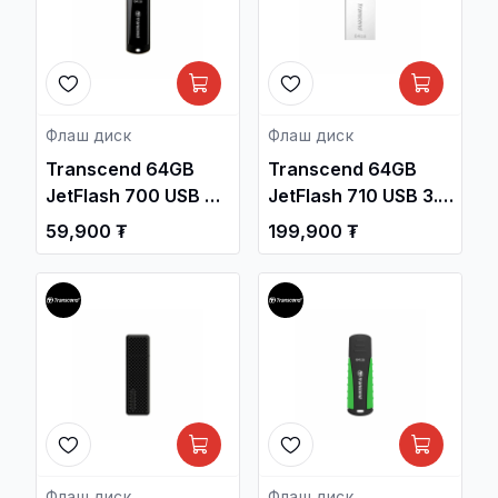
Флаш диск
Флаш диск
Transcend 64GB
Transcend 64GB
JetFlash 700 USB 3.1
JetFlash 710 USB 3.1
Gen1 Flash Drive
Gen1 Flash Drive
59,900 ₮
199,900 ₮
/TS64GJF700/
/TS64GJF710S/
Флаш диск
Флаш диск