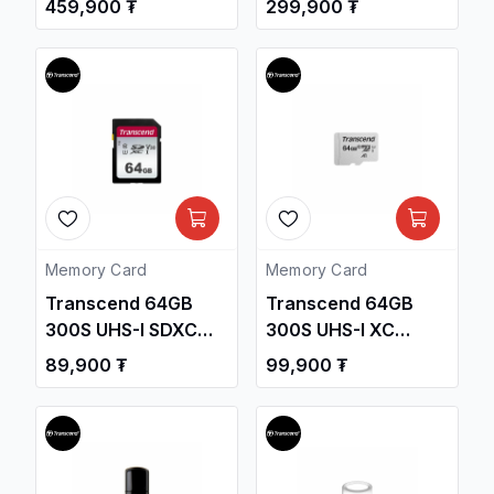
459,900 ₮
299,900 ₮
/TS500GSSD225S/
Internal SSD
/TS512GMTE110S/
Memory Card
Memory Card
Transcend 64GB
Transcend 64GB
300S UHS-I SDXC
300S UHS-I XC
90MB/s SD Memory
95MB/s Micro SD
89,900 ₮
99,900 ₮
Card
Memory Card
/TS64GSDC300S/
/TS64GUSD300S/