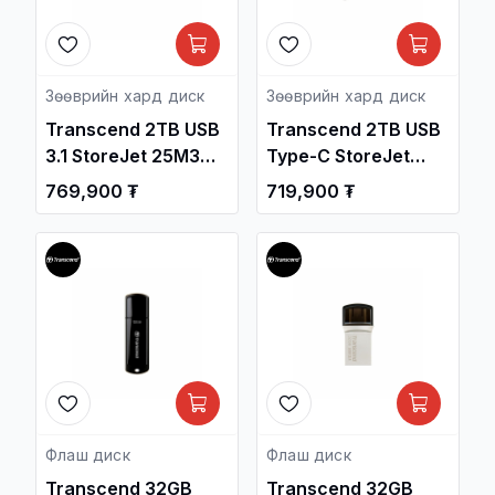
Зөөврийн хард диск
Зөөврийн хард диск
Transcend 2TB USB
Transcend 2TB USB
3.1 StoreJet 25M3
Type-C StoreJet
2.5-inch Portable
25M3C 2.5-inch
769,900 ₮
719,900 ₮
Hard Drive Military
Rugged Portable
Green
Hard Drive
TS2TSJ25M3G /
TS2TSJ25M3C /
Зөөврийн Хард /
Зөөврийн Хард /
Флаш диск
Флаш диск
Transcend 32GB
Transcend 32GB